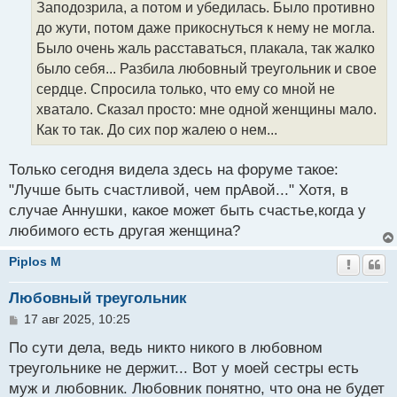
Заподозрила, а потом и убедилась. Было противно
е
до жути, потом даже прикоснуться к нему не могла.
Было очень жаль расставаться, плакала, так жалко
было себя... Разбила любовный треугольник и свое
сердце. Спросила только, что ему со мной не
хватало. Сказал просто: мне одной женщины мало.
Как то так. До сих пор жалею о нем...
Только сегодня видела здесь на форуме такое:
"Лучше быть счастливой, чем прАвой..." Хотя, в
случае Аннушки, какое может быть счастье,когда у
любимого есть другая женщина?
Piplos M
Любовный треугольник
С
17 авг 2025, 10:25
о
о
По сути дела, ведь никто никого в любовном
б
треугольнике не держит... Вот у моей сестры есть
щ
муж и любовник. Любовник понятно, что она не будет
е