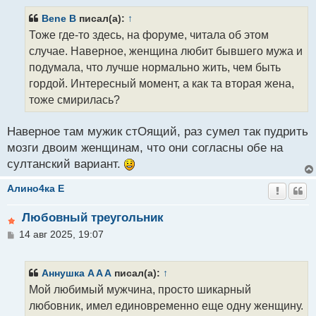
о
б
Bene B
писал(а):
↑
щ
Тоже где-то здесь, на форуме, читала об этом
е
н
случае. Наверное, женщина любит бывшего мужа и
и
подумала, что лучше нормально жить, чем быть
е
гордой. Интересный момент, а как та вторая жена,
тоже смирилась?
Наверное там мужик стОящий, раз сумел так пудрить
мозги двоим женщинам, что они согласны обе на
султанский вариант.
Алино4ка E
Любовный треугольник
С
14 авг 2025, 19:07
о
о
б
Аннушка A A A
писал(а):
↑
щ
Мой любимый мужчина, просто шикарный
е
н
любовник, имел единовременно еще одну женщину.
и