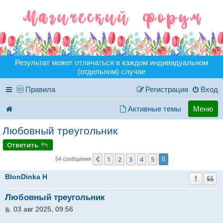
Результат может отличаться в каждом индивидуальном
(отдельном) случае
Правила
Регистрация
Вход
Активные темы
Меню
Любовный треугольник
Ответить
1
2
3
4
5
Пред.
6
54 сообщения
BlonDinka H
Любовный треугольник
С
03 авг 2025, 09:56
о