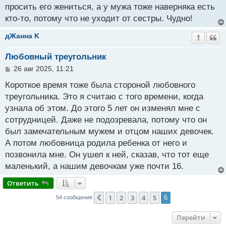
н
просить его жениться, а у мужа тоже наверняка есть
и
кто-то, потому что не уходит от сестры. Чудно!
е
дЖанна K
Любовный треугольник
С
26 авг 2025, 11:21
о
о
Короткое время тоже была стороной любовного
б
треугольника. Это я считаю с того времени, когда
щ
узнала об этом. До этого 5 лет он изменял мне с
е
н
сотрудницей. Даже не подозревала, потому что он
и
был замечательным мужем и отцом наших девочек.
е
А потом любовница родила ребенка от него и
позвонила мне. Он ушел к ней, сказав, что тот еще
маленький, а нашим девочкам уже почти 16.
Ответить
1
2
3
4
5
Пред.
6
54 сообщения
Перейти