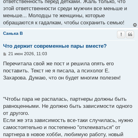
ответственность перед детками. Жаль только, что
щ
этой ответственности среди мужчин все меньше и
е
н
меньше... Молодцы те женщины, которые
и
обращаются к гадалкам, чтобы сохранить семью!
е
Санькa B
Что держит современные пары вместе?
С
21 июн 2026, 11:03
о
о
Перечитала свой же пост и решила опять его
б
поставить. Текст не я писала, а психолог Е.
щ
Захарова. Думаю, что он будет многим полезен!
е
н
и
е
"Чтобы пара не распалась, партнеры должны быть
равноценными. Не должно быть зависимости одного
от другого.
Если же эта зависимость все-таки случилась, нужно
самостоятельно и постепенно "отклеиваться" от
партнера в новое хобби, любимую работу, новый