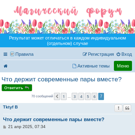
Результат может отличаться в каждом индивидуальном
(отдельном) случае
Правила
Регистрация
Вход
Активные темы
Меню
Что держит современные пары вместе?
Ответить
1
3
4
5
6
Пред.
7
70 сообщений
…
Tktyf B
Что держит современные пары вместе?
С
21 апр 2025, 07:34
о