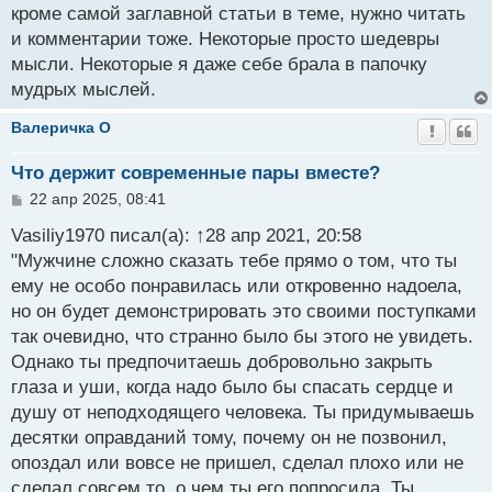
кроме самой заглавной статьи в теме, нужно читать
и комментарии тоже. Некоторые просто шедевры
мысли. Некоторые я даже себе брала в папочку
мудрых мыслей.
Валеричка O
Что держит современные пары вместе?
С
22 апр 2025, 08:41
о
о
Vasiliy1970 писал(а): ↑28 апр 2021, 20:58
б
"Мужчине сложно сказать тебе прямо о том, что ты
щ
ему не особо понравилась или откровенно надоела,
е
н
но он будет демонстрировать это своими поступками
и
так очевидно, что странно было бы этого не увидеть.
е
Однако ты предпочитаешь добровольно закрыть
глаза и уши, когда надо было бы спасать сердце и
душу от неподходящего человека. Ты придумываешь
десятки оправданий тому, почему он не позвонил,
опоздал или вовсе не пришел, сделал плохо или не
сделал совсем то, о чем ты его попросила. Ты