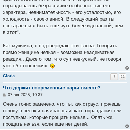
оправдываешь безразличие особенностью его
характера, невнимательность - его усталостью, его
холодность - своею виной. В следующий раз ты
постараешься быть ещё чуть более идеальной, чем
в этот".
Как мужчина, я подтверждаю эти слова. Говорить
прямо женщине нельзя - возможна неадекватная
реакция.. Даже о том, что суп невкусный, не говоря
уже об отношениях.
Gloria
Что держит современные пары вместе?
С
07 авг 2025, 10:37
о
о
Очень точно замечено, что ты, как страус, прячешь
б
голову в песок и начинаешь искать оправдания тем
щ
поступкам, которые прощать нельзя... Опять же,
е
н
прощать нельзя, если еще нет детей.
и