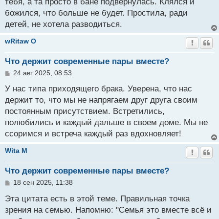
тебя, а та просто в бане подвернулась. Клялся и
божился, что больше не будет. Простила, ради
детей, не хотела разводиться.
wRitaw O
Что держит современные пары вместе?
С
24 авг 2025, 08:53
о
о
У нас типа приходящего брака. Уверена, что нас
б
держит то, что мы не напрягаем друг друга своим
щ
постоянным присутствием. Встретились,
е
н
полюбились и каждый дальше в своем доме. Мы не
и
ссоримся и встреча каждый раз вдохновляет!
е
Wita M
Что держит современные пары вместе?
С
18 сен 2025, 11:38
о
о
Эта цитата есть в этой теме. Правильная точка
б
зрения на семью. Напомню: "Семья это вместе всё и
щ