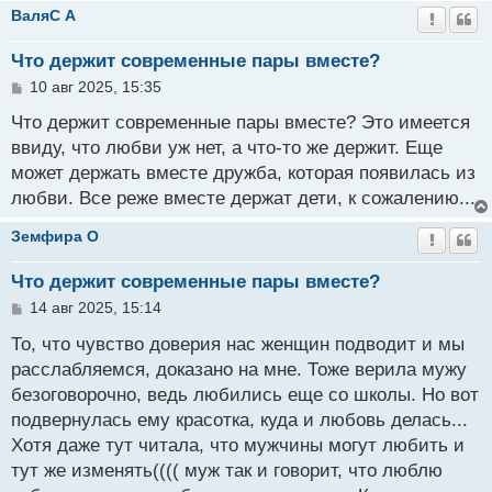
е
ВаляС A
Что держит современные пары вместе?
С
10 авг 2025, 15:35
о
о
Что держит современные пары вместе? Это имеется
б
ввиду, что любви уж нет, а что-то же держит. Еще
щ
может держать вместе дружба, которая появилась из
е
н
любви. Все реже вместе держат дети, к сожалению...
и
е
Земфира O
Что держит современные пары вместе?
С
14 авг 2025, 15:14
о
о
То, что чувство доверия нас женщин подводит и мы
б
расслабляемся, доказано на мне. Тоже верила мужу
щ
безоговорочно, ведь любились еще со школы. Но вот
е
н
подвернулась ему красотка, куда и любовь делась...
и
Хотя даже тут читала, что мужчины могут любить и
е
тут же изменять(((( муж так и говорит, что люблю