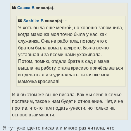
о
б
Сашка B
писал(а):
↑
щ
е
н
Sashiko B
писал(а):
↑
и
Я хоть была еще мелкой, но хорошо запомнила,
е
когда мамочка моя точно была у нас, как
служанка. Она не работала, потому что с
братом была дома в декрете. Была вечно
уставшая и за всеми нами ухаживала.
Потом, помню, отдали брата в сад и мама
вышла на работу, стала красиво причёсываться
и одеваться и я удивлялась, какая же моя
мамочка красивая!
И я об этом же выше писала. Как мы себя в семье
поставим, такое к нам будет и отношение. Нет, я не
против, что-то там подать -унести, но только на
основе взаимности.
Я тут уже где-то писала и много раз читала, что