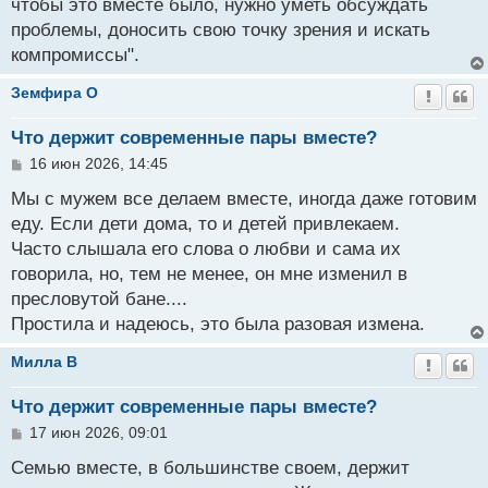
чтобы это вместе было, нужно уметь обсуждать
е
н
проблемы, доносить свою точку зрения и искать
и
компромиссы".
е
Земфира O
Что держит современные пары вместе?
С
16 июн 2026, 14:45
о
о
Мы с мужем все делаем вместе, иногда даже готовим
б
еду. Если дети дома, то и детей привлекаем.
щ
Часто слышала его слова о любви и сама их
е
н
говорила, но, тем не менее, он мне изменил в
и
пресловутой бане....
е
Простила и надеюсь, это была разовая измена.
Милла B
Что держит современные пары вместе?
С
17 июн 2026, 09:01
о
о
Семью вместе, в большинстве своем, держит
б