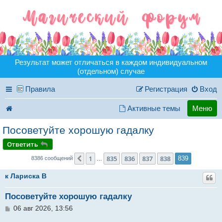
Результат может отличаться в каждом индивидуальном
(отдельном) случае
Правила
Регистрация
Вход
Активные темы
Меню
Посоветуйте хорошую гадалку
Ответить
1
835
836
837
838
Пред.
839
8386 сообщений
…
к Лариска B
Посоветуйте хорошую гадалку
С
06 авг 2026, 13:56
о