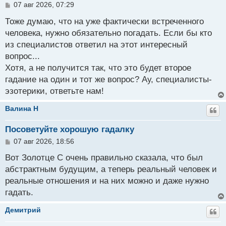
С
07 авг 2026, 07:29
о
о
Тоже думаю, что на уже фактически встреченного
б
человека, нужно обязательно погадать. Если бы кто
щ
из специалистов ответил на этот интересный
е
н
вопрос...
и
Хотя, а не получится так, что это будет второе
е
гадание на один и тот же вопрос? Ау, специалисты-
эзотерики, ответьте нам!
Валина H
Посоветуйте хорошую гадалку
С
07 авг 2026, 18:56
о
о
Вот Золотце С очень правильно сказала, что был
б
абстрактным будущим, а теперь реальный человек и
щ
реальные отношения и на них можно и даже нужно
е
н
гадать.
и
е
Демитрий