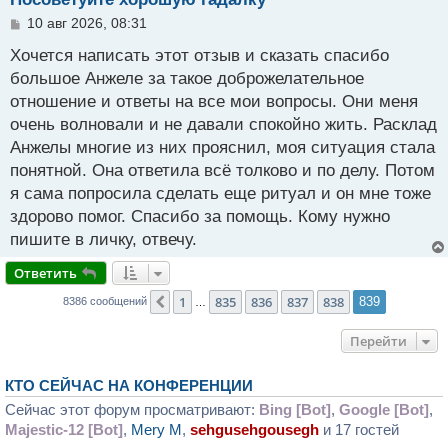
С
10 авг 2026, 08:31
о
о
Хочется написать этот отзыв и сказать спасибо
б
большое Анжеле за такое доброжелательное
щ
отношение и ответы на все мои вопросы. Они меня
е
н
очень волновали и не давали спокойно жить. Расклад
и
Анжелы многие из них прояснил, моя ситуация стала
е
понятной. Она ответила всё толково и по делу. Потом
я сама попросила сделать еще ритуал и он мне тоже
здорово помог. Спасибо за помощь. Кому нужно
пишите в личку, отвечу.
Ответить
1
835
836
837
838
Пред.
839
8386 сообщений
…
Перейти
КТО СЕЙЧАС НА КОНФЕРЕНЦИИ
Сейчас этот форум просматривают:
Bing [Bot]
,
Google [Bot]
,
Majestic-12 [Bot]
,
Mery M
,
sehgusehgousegh
и 17 гостей