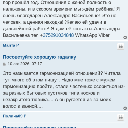
пор прошёл год. Отношения с женой полностью
налажены, и в скором времени мы ждём ребёнка! Я
очень благодарен Александре Васильевне! Это не
человек, а ценная находка! Желаю ей удачи в
дальнейшей работе! Я дам её контакты-Александра
Васильевна тел +
375291034848
WhatsApp Viber
Marrfa P
Посоветуйте хорошую гадалку
С
10 авг 2026, 07:17
о
о
Это называется гармонизацией отношений? Читала
б
тут много об этом пишут. Надо мне тоже с мужем
щ
гармонизацию пройти, стали частенько ссориться из-
е
н
за разных бытовых пустяков типа носков и
и
незакрытого тюбика.... А он ругается из-за моих
е
волос в ванной....
Полина09 P
Посоветуйте хорошую гадалку