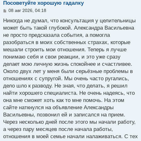
Посоветуйте хорошую гадалку
С
08 авг 2026, 04:18
о
о
Никогда не думал, что консультация у целительницы
б
может быть такой глубокой. Александра Васильевна
щ
не просто предсказала события, а помогла
е
н
разобраться в моих собственных страхах, которые
и
мешали строить мои отношения. Теперь я лучше
е
понимаю себя и свои реакции, и это уже сразу
делает мою личную жизнь спокойнее и счастливее.
Около двух лет у меня были серьёзные проблемы в
отношениях с супругой. Мы очень часто ругались,
дело шло к разводу. Не зная, что делать, я решил
найти хорошего специалиста. Не очень надеясь, что
она мне сможет хоть как то мне помочь. На этом
сайте наткнулся на объявление Александры
Васильевны, позвонил ей и записался на прием.
Через несколько дней после этого мы начали работу,
а через пару месяцев после начала работы,
отношения в моей семье начали налаживаться. С тех