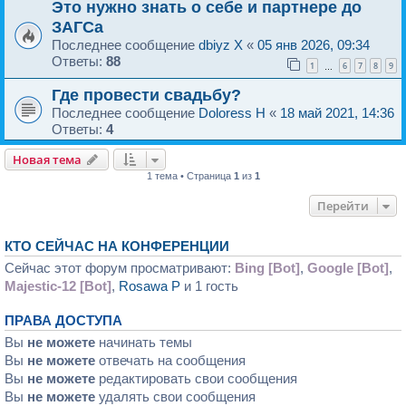
Это нужно знать о себе и партнере до
ЗАГСа
Последнее сообщение
dbiyz X
«
05 янв 2026, 09:34
Ответы:
88
1
6
7
8
9
…
Где провести свадьбу?
Последнее сообщение
Doloress H
«
18 май 2021, 14:36
Ответы:
4
Новая тема
1 тема • Страница
1
из
1
Перейти
КТО СЕЙЧАС НА КОНФЕРЕНЦИИ
Сейчас этот форум просматривают:
Bing [Bot]
,
Google [Bot]
,
Majestic-12 [Bot]
,
Rosawa P
и 1 гость
ПРАВА ДОСТУПА
Вы
не можете
начинать темы
Вы
не можете
отвечать на сообщения
Вы
не можете
редактировать свои сообщения
Вы
не можете
удалять свои сообщения