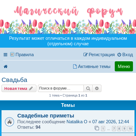
Результат может отличаться в каждом индивидуальном
(отдельном) случае
Правила
Регистрация
Вход
Активные темы
Меню
Свадьба
Поиск
Расширенный пои
Новая тема
1 тема • Страница
1
из
1
Темы
Свадебные приметы
Последнее сообщение
Natalika O
«
07 авг 2026, 12:44
Ответы:
94
1
7
8
9
10
…