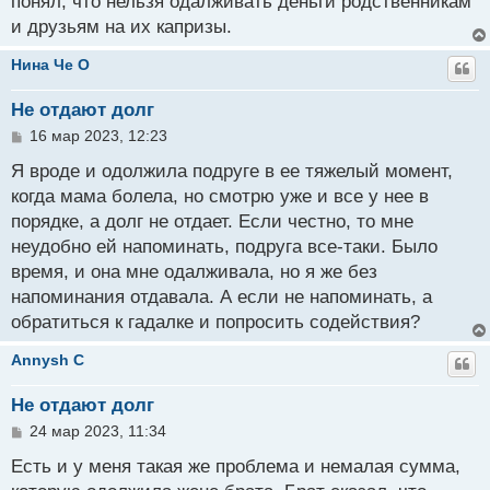
понял, что нельзя одалживать деньги родственникам
и друзьям на их капризы.
Нина Че O
Не отдают долг
С
16 мар 2023, 12:23
о
о
Я вроде и одолжила подруге в ее тяжелый момент,
б
когда мама болела, но смотрю уже и все у нее в
щ
порядке, а долг не отдает. Если честно, то мне
е
н
неудобно ей напоминать, подруга все-таки. Было
и
время, и она мне одалживала, но я же без
е
напоминания отдавала. А если не напоминать, а
обратиться к гадалке и попросить содействия?
Annysh C
Не отдают долг
С
24 мар 2023, 11:34
о
о
Есть и у меня такая же проблема и немалая сумма,
б