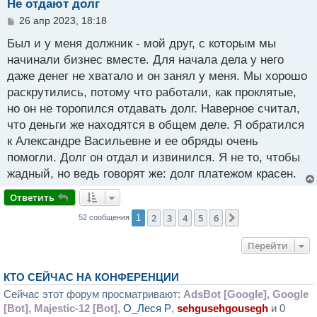
Не отдают долг
С
26 апр 2023, 18:18
о
о
Был и у меня должник - мой друг, с которым мы
б
начинали бизнес вместе. Для начала дела у него
щ
даже денег не хватало и он занял у меня. Мы хорошо
е
н
раскрутились, потому что работали, как проклятые,
и
но он не торопился отдавать долг. Наверное считал,
е
что деньги же находятся в общем деле. Я обратился
к Александре Васильевне и ее обряды очень
помогли. Долг он отдал и извинился. Я не то, чтобы
жадный, но ведь говорят же: долг платежом красен.
Ответить
2
3
4
5
6
1
След.
52 сообщения
Перейти
КТО СЕЙЧАС НА КОНФЕРЕНЦИИ
Сейчас этот форум просматривают:
AdsBot [Google]
,
Google
[Bot]
,
Majestic-12 [Bot]
,
О_Леся P
,
sehgusehgousegh
и 0