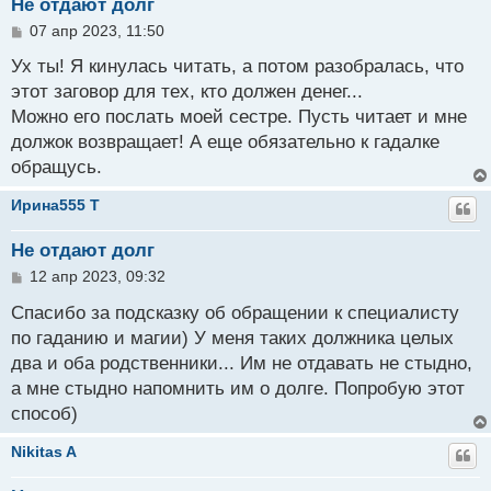
Не отдают долг
С
07 апр 2023, 11:50
о
о
Ух ты! Я кинулась читать, а потом разобралась, что
б
этот заговор для тех, кто должен денег...
щ
Можно его послать моей сестре. Пусть читает и мне
е
н
должок возвращает! А еще обязательно к гадалке
и
обращусь.
е
Ирина555 T
Не отдают долг
С
12 апр 2023, 09:32
о
о
Спасибо за подсказку об обращении к специалисту
б
по гаданию и магии) У меня таких должника целых
щ
два и оба родственники... Им не отдавать не стыдно,
е
н
а мне стыдно напомнить им о долге. Попробую этот
и
способ)
е
Nikitas A