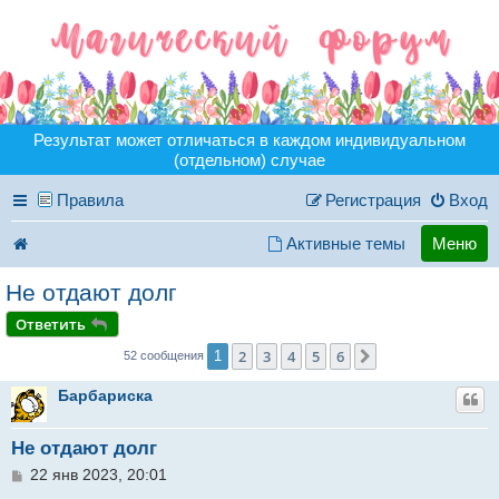
Результат может отличаться в каждом индивидуальном
(отдельном) случае
Правила
Регистрация
Вход
Активные темы
Меню
Не отдают долг
Ответить
2
3
4
5
6
1
След.
52 сообщения
Барбариска
Не отдают долг
С
22 янв 2023, 20:01
о