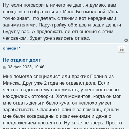
о
Ну, если поговорить ничего не дает, я думаю, вам
б
проще всего обратиться к Инне Богомоловой. Инна
щ
точно знает, что делать с такими вот нерадивыми
е
н
занимателями. Пару-тройку обрядов и ваши деньги
и
будут у вас. А продолжать ли отношения с этим
е
человеком, будет уже зависеть от вас.
omega P
Не отдают долг
С
03 фев 2023, 10:46
о
о
Мне помогла специалист или практик Полина из
б
Минска. Друг уже 2 года не отдавал долг. Если
щ
честно, надоело ему напоминать, у него постоянно
е
н
находились отговорки. Хотя моментов, когда он мог
и
мне отдать деньги было куча, он неплохо умеет
е
зарабатывать. Спасибо Полине за помощь, деньги
мне были возвращены с извинениями и даже с
предложением процентов. Ну, я же не зверь. Просто