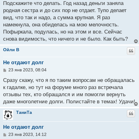
о
Подскажите что делать. Год назад деньги заняла
б
родная сестра и до сих пор не отдает. Тупо делает
щ
вид, что так и надо, а сумма крупная. Я раз
е
н
намекнула, она обиделась на мою мелочность.
и
Пофыркала, подулась, но на этом и все. Сейчас
е
снова видимость, что ничего и не было. Как быть?
Ойли B
Не отдают долг
С
23 янв 2023, 08:04
о
о
Сразу скажу, что я по таким вопросам не обращалась
б
к гадалке, но тут на форуме много раз встречала
щ
отзывы тех, кто обращался и им помогли вернуть
е
н
даже многолетние долги. Полистайте в темах! Удачи!
и
е
ТаниТа
Не отдают долг
С
23 янв 2023, 14:12
о