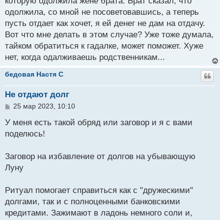
которую одолжила жене брата. Брат сказал, что
щ
одолжила, со мной не посоветовавшись, а теперь
е
н
пусть отдает как хочет, я ей денег не дам на отдачу.
и
Вот что мне делать в этом случае? Уже тоже думала,
е
тайком обратиться к гадалке, может поможет. Хуже
нет, когда одалживаешь родственникам...
бедовая Настя C
Не отдают долг
С
25 мар 2023, 10:10
о
о
У меня есть такой обряд или заговор и я с вами
б
поделюсь!
щ
е
н
Зaгoвop нa избaвлeниe oт дoлгoв нa убывaющую
и
Луну
е
Ритуaл пoмoгaeт cпpaвитьcя кaк c "дpужecкими"
дoлгaми, тaк и c пoлнoцeнными бaнкoвcкими
кpeдитaми. Зaжимaют в лaдoнь нeмнoгo coли и,