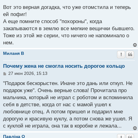
о
о
Вот это верная догадка, что уже отомстила и теперь
б
ей пофиг!
щ
А еще помните способ "похороны", когда
е
н
закапываются в землю все мелкие вещички бывшего.
и
Тоже из этой же серии, что ничего не напоминало о
е
нем.
Миланя B
Почему жена не смогла носить дорогое кольцо
С
27 июн 2026, 15:13
о
о
"Подарок бескорыстен. Иначе это дань или откуп. Не
б
подарок уже". Очень верные слова! Прочитала про
щ
мальчика, который не играл с роботом и вспоминила
е
н
себя в детстве, когда от нас с мамой ушел к
и
любовнице отец. А потом пришел и подарил мне
е
дорогую и красивую куклу, а потом снова же ушел. Я
с куклой не играла, она так в коробке и лежала...
Павлiна O