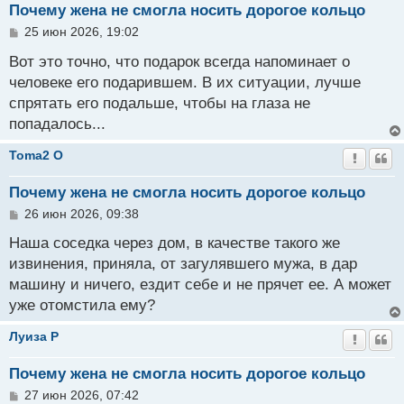
Почему жена не смогла носить дорогое кольцо
С
25 июн 2026, 19:02
о
о
Вот это точно, что подарок всегда напоминает о
б
человеке его подарившем. В их ситуации, лучше
щ
спрятать его подальше, чтобы на глаза не
е
н
попадалось...
и
е
Toma2 O
Почему жена не смогла носить дорогое кольцо
С
26 июн 2026, 09:38
о
о
Наша соседка через дом, в качестве такого же
б
извинения, приняла, от загулявшего мужа, в дар
щ
машину и ничего, ездит себе и не прячет ее. А может
е
н
уже отомстила ему?
и
е
Луиза P
Почему жена не смогла носить дорогое кольцо
С
27 июн 2026, 07:42