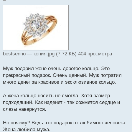
о
о
б
щ
е
н
и
е
bestsenno — копия.jpg (7.72 КБ) 404 просмотра
Муж подарил жене очень дорогое кольцо. Это
прекрасный подарок. Очень ценный. Муж потратил
много денег за красивое и эксклюзивное кольцо.
А жена кольцо носить не смогла. Хотя размер
подходящий. Как наденет - так сожмется сердце и
слезы навернутся.
Но почему? Ведь это подарок от любимого человека.
Жена любила мужа.