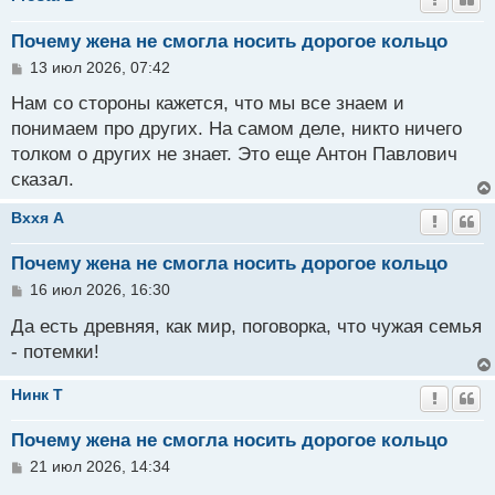
Почему жена не смогла носить дорогое кольцо
С
13 июл 2026, 07:42
о
о
Нам со стороны кажется, что мы все знаем и
б
понимаем про других. На самом деле, никто ничего
щ
толком о других не знает. Это еще Антон Павлович
е
н
сказал.
и
е
Вххя A
Почему жена не смогла носить дорогое кольцо
С
16 июл 2026, 16:30
о
о
Да есть древняя, как мир, поговорка, что чужая семья
б
- потемки!
щ
е
Нинк T
н
и
е
Почему жена не смогла носить дорогое кольцо
С
21 июл 2026, 14:34
о