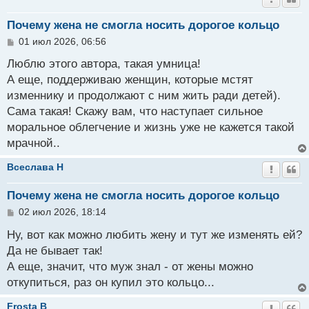
Почему жена не смогла носить дорогое кольцо
С
01 июл 2026, 06:56
о
о
Люблю этого автора, такая умница!
б
А еще, поддерживаю женщин, которые мстят
щ
изменнику и продолжают с ним жить ради детей).
е
н
Сама такая! Скажу вам, что наступает сильное
и
моральное облегчение и жизнь уже не кажется такой
е
мрачной..
Всеслава H
Почему жена не смогла носить дорогое кольцо
С
02 июл 2026, 18:14
о
о
Ну, вот как можно любить жену и тут же изменять ей?
б
Да не бывает так!
щ
А еще, значит, что муж знал - от жены можно
е
н
откупиться, раз он купил это кольцо...
и
е
Frosta B