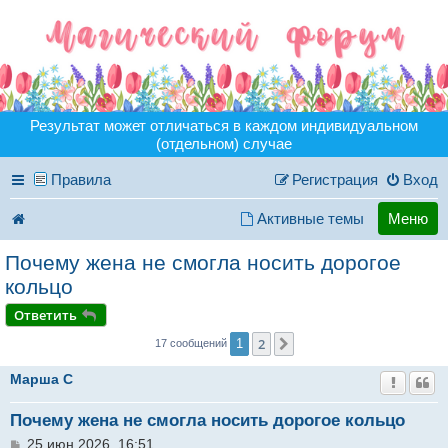
Результат может отличаться в каждом индивидуальном
(отдельном) случае
Правила
Регистрация
Вход
Активные темы
Меню
Почему жена не смогла носить дорогое
кольцо
Ответить
2
1
След.
17 сообщений
Марша C
Почему жена не смогла носить дорогое кольцо
С
25 июн 2026, 16:51