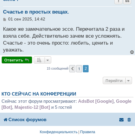
Счастье в простых вещах.
С
01 сен 2025, 14:42
о
о
Какое же замечательное эссе. Перечитала 2 раза и
б
взяла себе. Действительно зачем все усложнять.
щ
Счастье - это очень просто: любить, ценить и
е
н
уважать.
и
е
Ответить
1
Пред.
2
15 сообщений
Перейти
КТО СЕЙЧАС НА КОНФЕРЕНЦИИ
Сейчас этот форум просматривают:
AdsBot [Google]
,
Google
[Bot]
,
Majestic-12 [Bot]
и 5 гостей
Список форумов
Конфиденциальность
|
Правила