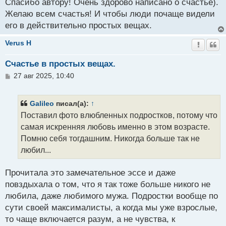
о
Спасибо автору! Очень здорово написано о счастье).
б
Желаю всем счастья! И чтобы люди почаще видели
щ
его в действительно простых вещах.
е
н
и
Verus H
е
Счастье в простых вещах.
С
27 авг 2025, 10:40
о
о
б
Galileo
писал(а):
↑
щ
Поставил фото влюбленных подростков, потому что
е
н
самая искренняя любовь именно в этом возрасте.
и
Помню себя тогдашним. Никогда больше так не
е
любил...
Прочитала это замечательное эссе и даже
повздыхала о том, что я так тоже больше никого не
любила, даже любимого мужа. Подростки вообще по
сути своей максималисты, а когда мы уже взрослые,
то чаще включается разум, а не чувства, к