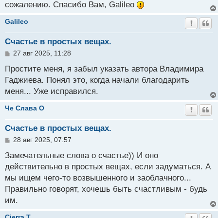
сожалению. Спасибо Вам, Galileo
Galileo
Счастье в простых вещах.
С
27 авг 2025, 11:28
о
о
Простите меня, я забыл указать автора Владимира
б
Гаджиева. Понял это, когда начали благодарить
щ
меня... Уже исправился.
е
н
и
Че Слава O
е
Счастье в простых вещах.
С
28 авг 2025, 07:57
о
о
Замечательные слова о счастье)) И оно
б
действительно в простых вещах, если задуматься. А
щ
мы ищем чего-то возвышенного и заоблачного...
е
н
Правильно говорят, хочешь быть счастливым - будь
и
им.
е
Cierra T