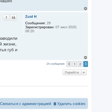
 наших
В
е
р
Zuid H
н
у
Сообщения:
28
т
Зарегистрирован:
07 июл 2020,
ь
08:20
с
я
 наводили
к
н
й жизни,
а
тья губ и
ч
а
л
В
у
е
1
2
Пред.
3
24 сообщения
р
н
у
Перейти
т
ь
с
я
к
н
а
ч
а
Связаться с администрацией
Удалить cookies
л
у