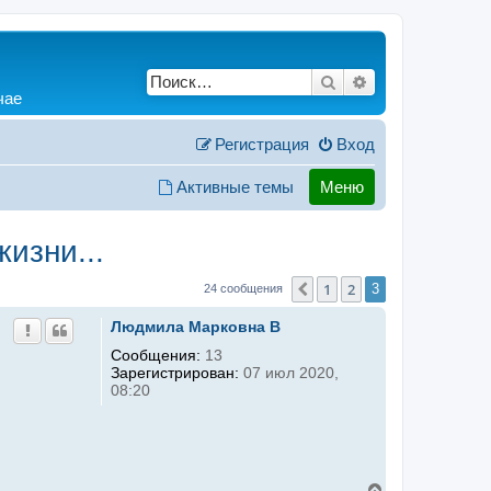
Поиск
Расширенный по
чае
Регистрация
Вход
Активные темы
Меню
изни...
1
2
Пред.
3
24 сообщения
Людмила Марковна B
Сообщения:
13
Зарегистрирован:
07 июл 2020,
08:20
В