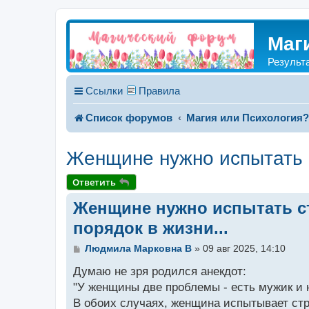
Маг
Результ
Ссылки
Правила
Список форумов
Магия или Психология
Женщине нужно испытать с
Ответить
Женщине нужно испытать ст
порядок в жизни...
С
Людмила Марковна B
»
09 авг 2025, 14:10
о
о
Думаю не зря родился анекдот:
б
"У женщины две проблемы - есть мужик и 
щ
В обоих случаях, женщина испытывает стр
е