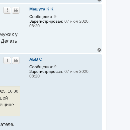
е
р
Машута K K
н
у
Сообщения:
9
т
Зарегистрирован:
07 июл 2020,
ь
08:20
с
я
 мужик у
к
н
 Делать
а
ч
В
а
е
л
р
АБВ C
у
н
у
Сообщения:
9
т
Зарегистрирован:
07 июл 2020,
ь
08:20
с
я
к
н
25, 16:30
а
йшей
ч
а
 вещице
л
у
ателе.