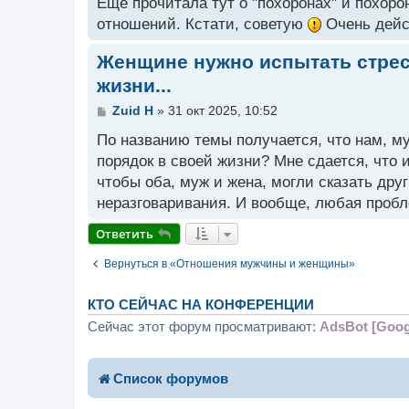
Еще прочитала тут о "похоронах" и похоро
отношений. Кстати, советую
Очень дейс
Женщине нужно испытать стрес
жизни...
С
Zuid H
»
31 окт 2025, 10:52
о
о
По названию темы получается, что нам, м
б
порядок в своей жизни? Мне сдается, что 
щ
чтобы оба, муж и жена, могли сказать друг
е
н
неразговаривания. И вообще, любая проб
и
е
Ответить
Вернуться в «Отношения мужчины и женщины»
КТО СЕЙЧАС НА КОНФЕРЕНЦИИ
Сейчас этот форум просматривают:
AdsBot [Goog
Список форумов