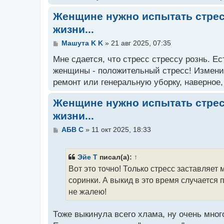
н
и
Женщине нужно испытать стрес
е
жизни...
С
Машута K K
»
21 авг 2025, 07:35
о
о
Мне сдается, что стресс стрессу рознь. 
б
женщины - положительный стресс! Измени
щ
ремонт или генеральную уборку, наверное,
е
н
и
Женщине нужно испытать стрес
е
жизни...
С
АБВ C
»
11 окт 2025, 18:33
о
о
б
Эйе T
писал(а):
↑
щ
Вот это точно! Только стресс заставляет
е
н
соринки. А выкид в это время случается 
и
не жалею!
е
Тоже выкинула всего хлама, ну очень мног