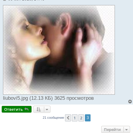
о
о
б
щ
е
н
и
е
liubovi5.jpg (12.13 КБ) 3625 просмотров
Ответить
1
2
Пред.
3
21 сообщение
Перейти