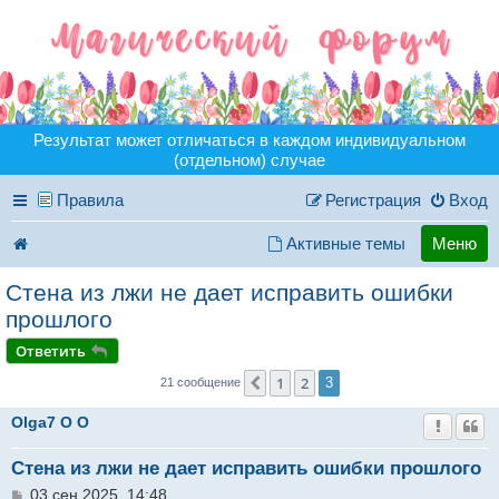
Результат может отличаться в каждом индивидуальном
(отдельном) случае
Правила
Регистрация
Вход
Активные темы
Меню
Стена из лжи не дает исправить ошибки
прошлого
Ответить
1
2
Пред.
3
21 сообщение
Olga7 O O
Стена из лжи не дает исправить ошибки прошлого
С
03 сен 2025, 14:48