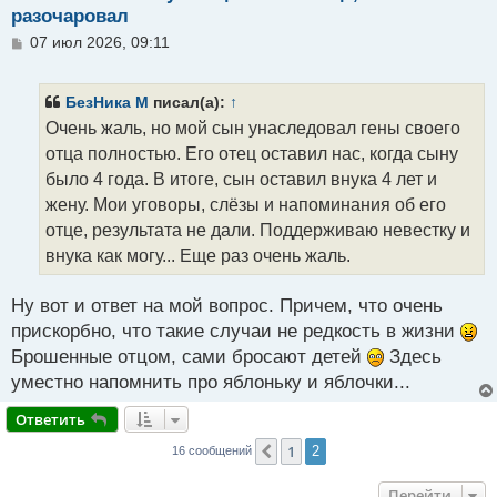
разочаровал
С
07 июл 2026, 09:11
о
о
б
БезНика M
писал(а):
↑
щ
Очень жаль, но мой сын унаследовал гены своего
е
н
отца полностью. Его отец оставил нас, когда сыну
и
было 4 года. В итоге, сын оставил внука 4 лет и
е
жену. Мои уговоры, слёзы и напоминания об его
отце, результата не дали. Поддерживаю невестку и
внука как могу... Еще раз очень жаль.
Ну вот и ответ на мой вопрос. Причем, что очень
прискорбно, что такие случаи не редкость в жизни
Брошенные отцом, сами бросают детей
Здесь
уместно напомнить про яблоньку и яблочки...
Ответить
1
Пред.
2
16 сообщений
Перейти