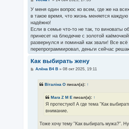
о
о
У меня один вопрос ко всем, где же на в
б
в такое время, что жизнь меняется каждую
щ
надёжно!
е
н
Если в семье что-то не так, то виноваты 
и
принесет на блюдечке с золотой каёмочкой!
е
развернулся и поминай как звали! Все всё 
перепрограммировал, деньги сейчас решают
Как выбирать жену
С
Алёна B4 B
»
08 окт 2025, 19:11
о
о
б
Вiталiнa O
писал(а):
↑
щ
е
н
Mara Z M E
писал(а):
↑
и
Я протестую!! А где тема "Как выбира
е
внимание.
Тоже хочу тему "Как выбирать мужа?". Ну