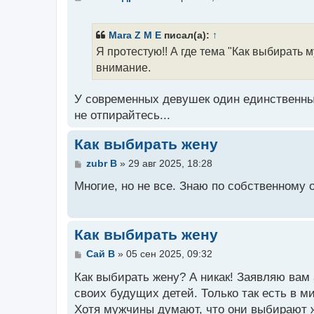
о
о
б
Mara Z M E
писал(а):
↑
щ
Я протестую!! А где тема "Как выбирать 
е
н
внимание.
и
е
У современных девушек один единственный 
не отпирайтесь...
Как выбирать жену
С
zubr B
»
29 авг 2025, 18:28
о
о
Многие, но не все. Знаю по собственному 
б
щ
е
н
Как выбирать жену
и
е
С
Сай B
»
05 сен 2025, 09:32
о
о
Как выбирать жену? А никак! Заявляю вам
б
своих будущих детей. Только так есть в ми
щ
Хотя мужчины думают, что они выбирают ж
е