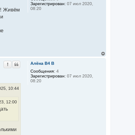
т
Зарегистрирован:
07 июл 2020,
ь
08:20
н! Живём
с
я
 и
к
н
а
не
ч
а
л
у
В
е
р
Алёна B4 B
н
у
Сообщения:
4
т
Зарегистрирован:
07 июл 2020,
ь
08:20
с
я
025, 10:44
к
н
а
23, 12:00
ч
а
щать
л
у
олькими