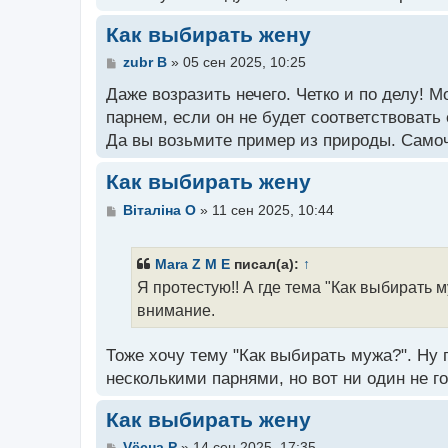
н
и
Как выбирать жену
е
С
zubr B
»
05 сен 2025, 10:25
о
о
Даже возразить нечего. Четко и по делу! 
б
парнем, если он не будет соответствовать
щ
Да вы возьмите пример из природы. Самочк
е
н
и
Как выбирать жену
е
С
Вiталiнa O
»
11 сен 2025, 10:44
о
о
б
Mara Z M E
писал(а):
↑
щ
Я протестую!! А где тема "Как выбирать 
е
н
внимание.
и
е
Тоже хочу тему "Как выбирать мужа?". Ну 
несколькими парнями, но вот ни один не г
Как выбирать жену
С
Vёсна P
»
14 сен 2025, 17:35