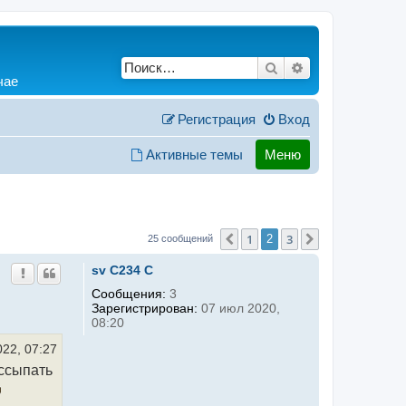
Поиск
Расширенный по
чае
Регистрация
Вход
Активные темы
Меню
1
3
Пред.
2
След.
25 сообщений
sv C234 C
Сообщения:
3
Зарегистрирован:
07 июл 2020,
08:20
022, 07:27
ассыпать