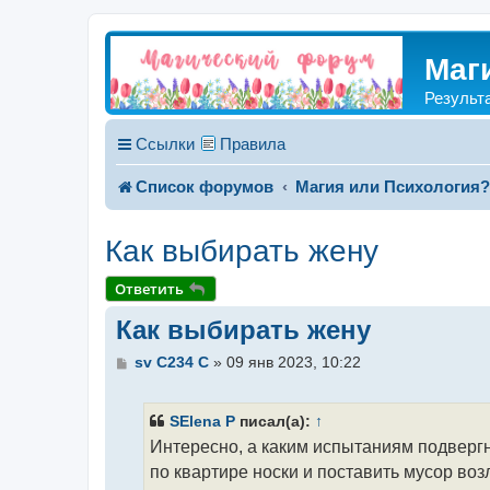
Маг
Результ
Ссылки
Правила
Список форумов
Магия или Психология
Как выбирать жену
Ответить
Как выбирать жену
С
sv C234 C
»
09 янв 2023, 10:22
о
о
б
SElena P
писал(а):
↑
щ
Интересно, а каким испытаниям подвергн
е
н
по квартире носки и поставить мусор воз
и