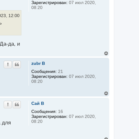
т
Зарегистрирован:
07 июл 2020,
ь
08:20
с
я
023, 12:00
к
ь
н
а
ч
а
л
Да-да, и
у
В
е
р
zubr B
н
у
Сообщения:
21
т
Зарегистрирован:
07 июл 2020,
ь
08:20
с
я
к
В
н
е
а
р
Сай B
ч
н
а
у
Сообщения:
16
л
т
Зарегистрирован:
07 июл 2020,
у
ь
08:20
а для
с
я
к
н
В