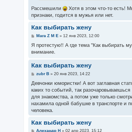
е
Рассмешили
Хотя в этом что-то есть! М
признаки, годится в мужья или нет.
Как выбирать жену
С
Mara Z M E
»
12 янв 2023, 12:00
о
о
Я протестую!! А где тема "Как выбирать м
б
внимание.
щ
е
н
Как выбирать жену
и
е
С
zubr B
»
20 янв 2023, 14:22
о
о
Девчонки юмористки! А вот заглавная стат
б
каких то событий, так разочаровываешься в
щ
для знакомства, а потом уже только смот
е
н
нахамила одной бабушке в транспорте и пос
и
человека.
е
Как выбирать жену
С
Алехандр H
»
02 апр 2023, 15:12