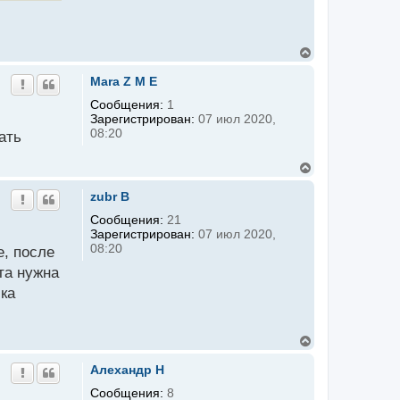
В
е
р
Mara Z M E
н
у
Сообщения:
1
т
Зарегистрирован:
07 июл 2020,
ь
08:20
ать
с
я
к
В
н
е
а
р
zubr B
ч
н
а
у
Сообщения:
21
л
т
Зарегистрирован:
07 июл 2020,
у
ь
08:20
е, после
с
я
та нужна
к
ка
н
а
ч
а
В
л
е
у
р
Алехандр H
н
у
Сообщения:
8