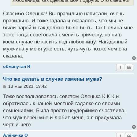
любовницы, как сделала моя подруга. Это смешно!
Спасибо Оленька! Вы правильно написали, очень
правильно. Я тоже гадала и оказалось, что мы не
были парой и так должно было быть. Так Полина мне
тоже тогда советовала сменить прическу, но ни в
коем случае не косить под любовницу. Нагаданный
мужчина у меня уже есть, чуть-чуть позже чем она
сказала.
обманутая H
Что же делать в случае измены мужа?
С
13 май 2023, 19:42
о
о
Тоже воспользовалась советом Оленька К К К и
б
обратилась к нашей местной гадалке со своими
щ
сомнениями. Была просто неудержимо счастлива,
е
н
что муж верен мне и любит меня, а я придумала
и
черт-и-чего.
е
Алёначка O