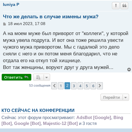
Iuniya P
Что же делать в случае измены мужа?
С
18 июл 2023, 17:08
о
о
А на моем муже был приворот от "коллеги", у которой
б
мужа увела подруга. И вот она тоже решила увести
щ
чужого мужа приворотом. Мы с гадалкой это дело
е
н
сняли с него и он потом меня благодарил, что не
и
отдала его на откуп той хищнице.
е
Вот так женщины, воруют друг у друга мужей...
Ответить
1
3
4
5
6
Пред.
2
След.
53 сообщения
Перейти
КТО СЕЙЧАС НА КОНФЕРЕНЦИИ
Сейчас этот форум просматривают:
AdsBot [Google]
,
Bing
[Bot]
,
Google [Bot]
,
Majestic-12 [Bot]
и 3 гостя