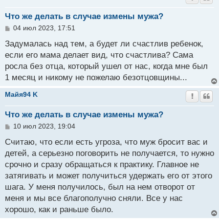
Что же делать в случае измены мужа?
С
04 июл 2023, 17:51
о
о
Задумалась над тем, а будет ли счастлив ребенок,
б
если его мама делает вид, что счастлива? Сама
щ
росла без отца, который ушел от нас, когда мне был
е
н
1 месяц и никому не пожелаю безотцовщины...
и
е
Майя94 K
Что же делать в случае измены мужа?
С
10 июл 2023, 19:04
о
о
Считаю, что если есть угроза, что муж бросит вас и
б
детей, а серьезно поговорить не получается, то нужно
щ
срочно и сразу обращаться к практику. Главное не
е
н
затягивать и может получиться удержать его от этого
и
шага. У меня получилось, был на нем отворот от
е
меня и мы все благополучно сняли. Все у нас
хорошо, как и раньше было.