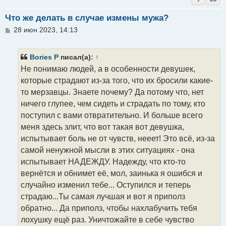
Что же делать в случае измены мужа?
С
28 июн 2023, 14:13
о
о
б
Bories P
писал(а):
↑
щ
Не понимаю людей, а в особенности девушек,
е
н
которые страдают из-за того, что их бросили какие-
и
то мерзавцы. Знаете почему? Да потому что, нет
е
ничего глупее, чем сидеть и страдать по тому, кто
поступил с вами отвратительно. И больше всего
меня здесь злит, что вот такая вот девушка,
испытывает боль не от чувств, нееет! Это всё, из-за
самой ненужной мысли в этих ситуациях - она
испытывает НАДЕЖДУ. Надежду, что кто-то
вернётся и обнимет её, мол, заинька я ошибся и
случайно изменил тебе... Оступился и теперь
страдаю...Ты самая лучшая и вот я приполз
обратно... Да приполз, чтобы нахлабучить тебя
лохушку ещё раз. Уничтожайте в себе чувство