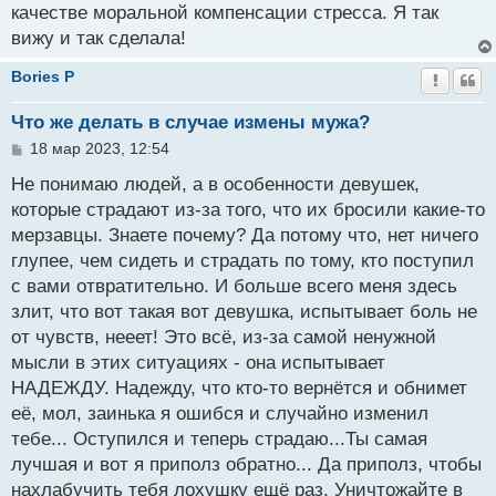
н
качестве моральной компенсации стресса. Я так
и
вижу и так сделала!
е
Bories P
Что же делать в случае измены мужа?
С
18 мар 2023, 12:54
о
о
Не понимаю людей, а в особенности девушек,
б
которые страдают из-за того, что их бросили какие-то
щ
мерзавцы. Знаете почему? Да потому что, нет ничего
е
н
глупее, чем сидеть и страдать по тому, кто поступил
и
с вами отвратительно. И больше всего меня здесь
е
злит, что вот такая вот девушка, испытывает боль не
от чувств, нееет! Это всё, из-за самой ненужной
мысли в этих ситуациях - она испытывает
НАДЕЖДУ. Надежду, что кто-то вернётся и обнимет
её, мол, заинька я ошибся и случайно изменил
тебе... Оступился и теперь страдаю...Ты самая
лучшая и вот я приполз обратно... Да приполз, чтобы
нахлабучить тебя лохушку ещё раз. Уничтожайте в