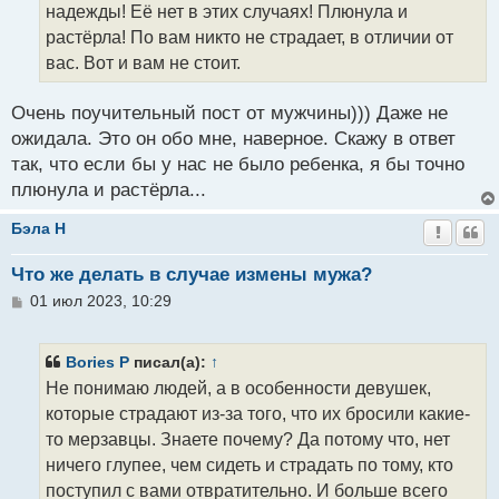
надежды! Её нет в этих случаях! Плюнула и
растёрла! По вам никто не страдает, в отличии от
вас. Вот и вам не стоит.
Очень поучительный пост от мужчины))) Даже не
ожидала. Это он обо мне, наверное. Скажу в ответ
так, что если бы у нас не было ребенка, я бы точно
плюнула и растёрла...
Бэла H
Что же делать в случае измены мужа?
С
01 июл 2023, 10:29
о
о
б
Bories P
писал(а):
↑
щ
Не понимаю людей, а в особенности девушек,
е
н
которые страдают из-за того, что их бросили какие-
и
то мерзавцы. Знаете почему? Да потому что, нет
е
ничего глупее, чем сидеть и страдать по тому, кто
поступил с вами отвратительно. И больше всего