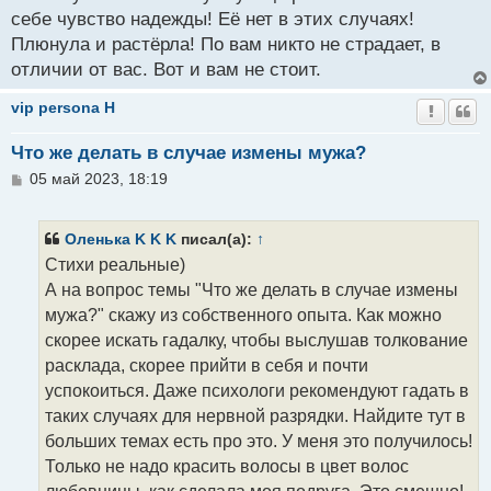
себе чувство надежды! Её нет в этих случаях!
Плюнула и растёрла! По вам никто не страдает, в
отличии от вас. Вот и вам не стоит.
vip persona H
Что же делать в случае измены мужа?
С
05 май 2023, 18:19
о
о
б
Оленька K K K
писал(а):
↑
щ
Стихи реальные)
е
н
А на вопрос темы "Что же делать в случае измены
и
мужа?" скажу из собственного опыта. Как можно
е
скорее искать гадалку, чтобы выслушав толкование
расклада, скорее прийти в себя и почти
успокоиться. Даже психологи рекомендуют гадать в
таких случаях для нервной разрядки. Найдите тут в
больших темах есть про это. У меня это получилось!
Только не надо красить волосы в цвет волос