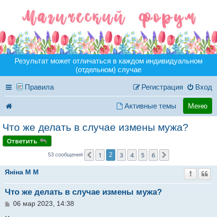
Результат может отличаться в каждом индивидуальном
(отдельном) случае
Правила
Регистрация
Вход
Активные темы
Меню
Что же делать в случае измены мужа?
Ответить
1
3
4
5
6
Пред.
2
След.
53 сообщения
Янiна M M
Что же делать в случае измены мужа?
С
06 мар 2023, 14:38
о