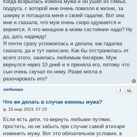
о
Когда вскрылась измена мужа и он ушел из семьи,
б
подруга, с которой мне очень повезло в жизни, за
щ
шкирку и потащила меня к своей гадалке. Вот она
е
н
мне и сказала, что муж очень скоро одумается и
и
вернется. А что женщине в моем состоянии надо? Ну
е
да, дать надежду!
Я почти сразу успокоилась и делала, как гадалка
сказала, да и тут написано. Как бы отстранилась от
всего этого, занялась любимым бисером. Муж
вернулся через 10 дней и я приняла его, потому что
сын очень скучал по нему. Разве могла я
разочаровать его?
любимая
Что же делать в случае измены мужа?
С
15 мар 2023, 07:19
о
о
Если есть дети, то вернуть любыми путями,
б
простить, но не забыть при случае самой втихаря
щ
изменить мужу. Вот это обязательное условие, в
е