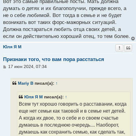
о
Вот это самые правильные посты. Мать должна
б
думать о детях и их благополучии, прежде всего, а
щ
не о себе любимой. Вот тогда в семье и не будет
е
н
возникать вот таких форс-мажорных ситуаций.
и
Должна постараться любить отца своих детей, а
е
если он действительно хороший отец, то тем более.
Юля Я M
Признаки того, что вам пора расстаться
С
17 июн 2024, 07:34
о
о
б
Mariy B
писал(а):
↑
щ
е
н
Юля Я M
писал(а):
↑
и
Всем тут хорошо говорить о расставании, когда
е
еще нет семьи как таковой и в семье нет детей.
А когда их двое, то о себе и о своем счастье
думаешь в последнюю очередь.... Наоборот,
думаешь как сохранить семью, как сделать так,