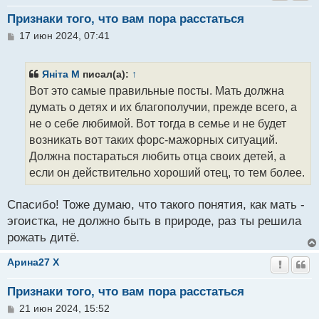
Признаки того, что вам пора расстаться
С
17 июн 2024, 07:41
о
о
б
Янiта M
писал(а):
↑
щ
Вот это самые правильные посты. Мать должна
е
н
думать о детях и их благополучии, прежде всего, а
и
не о себе любимой. Вот тогда в семье и не будет
е
возникать вот таких форс-мажорных ситуаций.
Должна постараться любить отца своих детей, а
если он действительно хороший отец, то тем более.
Спасибо! Тоже думаю, что такого понятия, как мать -
эгоистка, не должно быть в природе, раз ты решила
рожать дитё.
Арина27 X
Признаки того, что вам пора расстаться
С
21 июн 2024, 15:52
о