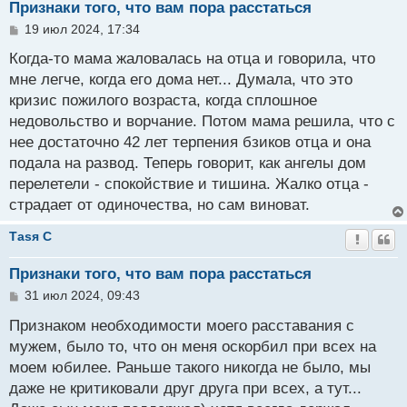
Признаки того, что вам пора расстаться
С
19 июл 2024, 17:34
о
о
Когда-то мама жаловалась на отца и говорила, что
б
мне легче, когда его дома нет... Думала, что это
щ
кризис пожилого возраста, когда сплошное
е
н
недовольство и ворчание. Потом мама решила, что с
и
нее достаточно 42 лет терпения бзиков отца и она
е
подала на развод. Теперь говорит, как ангелы дом
перелетели - спокойствие и тишина. Жалко отца -
страдает от одиночества, но сам виноват.
Таsя C
Признаки того, что вам пора расстаться
С
31 июл 2024, 09:43
о
о
Признаком необходимости моего расставания с
б
мужем, было то, что он меня оскорбил при всех на
щ
моем юбилее. Раньше такого никогда не было, мы
е
н
даже не критиковали друг друга при всех, а тут...
и