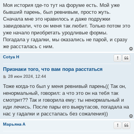
о
Моя история где-то тут на форуме есть. Мой уже
б
бывший парень, был ревнивым, просто жуть.
щ
Сначала мне это нравилось и даже подружки
е
н
завидовали, что он меня так любит. Только потом это
и
уже начало приобретать уродливые формы.
е
Погадала у гадалки, мы оказались не парой, и сразу
же рассталась с ним.
Cotya H
Признаки того, что вам пора расстаться
С
28 июн 2024, 12:44
о
о
Тоже когда-то был у меня ревнивый парень(( Так он,
б
ненормальный, говорил: а что это он на тебя так
щ
смотрит?? Так и говорила ему: ты ненормальный и
е
н
иди лечись. После пары его выкрутасов, погадала на
и
нас у гадалки и рассталась без сожаления))
е
Мaрьянa A