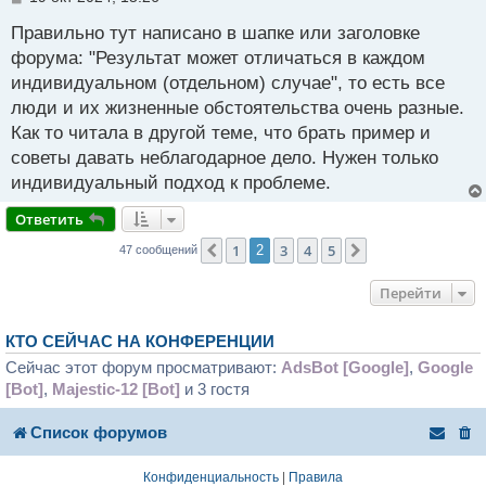
о
о
Правильно тут написано в шапке или заголовке
б
форума: "Результат может отличаться в каждом
щ
индивидуальном (отдельном) случае", то есть все
е
н
люди и их жизненные обстоятельства очень разные.
и
Как то читала в другой теме, что брать пример и
е
советы давать неблагодарное дело. Нужен только
индивидуальный подход к проблеме.
Ответить
1
3
4
5
Пред.
2
След.
47 сообщений
Перейти
КТО СЕЙЧАС НА КОНФЕРЕНЦИИ
Сейчас этот форум просматривают:
AdsBot [Google]
,
Google
[Bot]
,
Majestic-12 [Bot]
и 3 гостя
Список форумов
Конфиденциальность
|
Правила