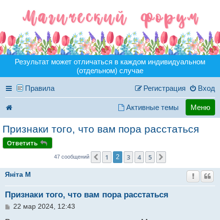
Результат может отличаться в каждом индивидуальном
(отдельном) случае
Правила
Регистрация
Вход
Активные темы
Меню
Признаки того, что вам пора расстаться
Ответить
1
3
4
5
Пред.
2
След.
47 сообщений
Янiта M
Признаки того, что вам пора расстаться
С
22 мар 2024, 12:43
о