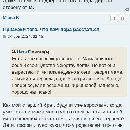
Даже сын меня поддержал) хотя всегда держал
е
сторону отца.
Miana K
Признаки того, что вам пора расстаться
С
04 сен 2024, 11:46
о
о
б
Нати E
писал(а):
↑
щ
Есть такое слово жертвенность. Мама приносит
е
н
себя и свои чувства в жертву детям. Но вот они
и
вырастают и, читала недавно в сети, говорят маме,
е
а зачем ты терпела, надо было развестись. А надо,
наверное, как в эссе Анны Кирьяновой написано,
хорошо написано!
Как мой старший брат, будучи уже взрослым, когда
умер отец и мама много чего о нем рассказала и об
их отношениях сказал тоже, а зачем ты его терпела?
Дети, говорит, чувствуют, что у родителей что-то не