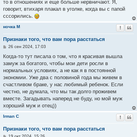
то в отношениях и еще больше нервничают. Я,
говорит, втихаря плакал в уголке, когда вы с папой
сссорились.
ночка M
Признаки того, что вам пора расстаться
С
26 сен 2024, 17:03
о
о
Когда-то тут писала о том, что я красивая вышла
б
замуж за богатого, чтобы мои дети росли в
щ
нормальных условиях, а не как я в постоянной
е
н
экономии. Уже два с половиной года мы живем в
и
счастливом браке, у нас любимый ребенок. Если
е
честно, не думала, что мы так долго проживем
вместе. Загадывать наперед не буду, но мой муж
хороший муж и отец))
Irman C
Признаки того, что вам пора расстаться
С
19 окт 2024, 15:26