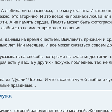
 любила ли она каперсы, - не могу сказать. И какого ц
ажно, это вторично. И это вовсе не признаки любви или
яти. А не память сердца. Память может быть фотограф
к любви это не имеет прямого отношения.
м, данным на время счастьем. Вычленять признаки и ср
лько лет. Или месяцев. И все может оказаться совсем др
 указывать на способы, которыми вы счастья достигли, 
я есть у вас, а у других - похуже, побледнее, так, не 
ва из "Дуэли" Чехова. И что касается чужой любви и чу
амые правдивые...
мужа
 мужик, который запоминает все до мелочей. Женщины, 