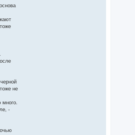
 основа
ажают
 тоже
.
после
 черной
 тоже не
 много.
е, -
ночью