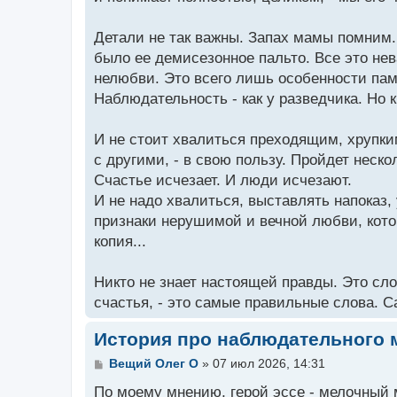
Детали не так важны. Запах мамы помним. А
было ее демисезонное пальто. Все это нев
нелюбви. Это всего лишь особенности пам
Наблюдательность - как у разведчика. Но 
И не стоит хвалиться преходящим, хрупки
с другими, - в свою пользу. Пройдет неско
Счастье исчезает. И люди исчезают.
И не надо хвалиться, выставлять напоказ,
признаки нерушимой и вечной любви, котора
копия...
Никто не знает настоящей правды. Это сло
счастья, - это самые правильные слова. С
История про наблюдательного 
С
Вещий Олег O
»
07 июл 2026, 14:31
о
о
По моему мнению, герой эссе - мелочный