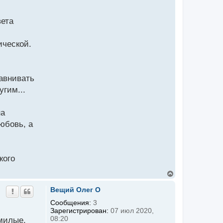
вета
ической.
авнивать
угим...
на
любовь, а
жого
В
е
р
Вещий Олег O
н
у
Сообщения:
3
т
Зарегистрирован:
07 июл 2020,
ь
08:20
милые,
с