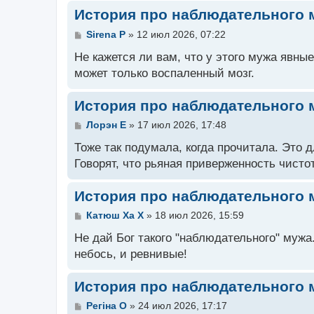
н
История про наблюдательного 
и
е
С
Sirena P
»
12 июл 2026, 07:22
о
о
Не кажется ли вам, что у этого мужа явн
б
может только воспаленный мозг.
щ
е
н
История про наблюдательного 
и
е
С
Лорэн E
»
17 июл 2026, 17:48
о
о
Тоже так подумала, когда прочитала. Это 
б
Говорят, что рьяная приверженность чисто
щ
е
н
История про наблюдательного 
и
е
С
Катюш Xа X
»
18 июл 2026, 15:59
о
о
Не дай Бог такого "наблюдательного" мужа
б
небось, и ревнивые!
щ
е
н
История про наблюдательного 
и
е
С
Регiна O
»
24 июл 2026, 17:17