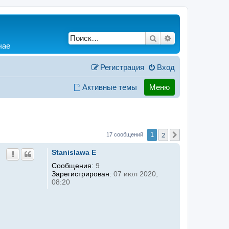
Поиск
Расширенный по
чае
Регистрация
Вход
Активные темы
Меню
2
1
След.
17 сообщений
Stanislawa E
Сообщения:
9
Зарегистрирован:
07 июл 2020,
08:20