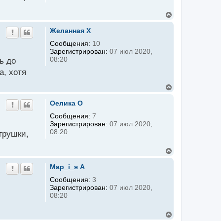
я
к
В
н
е
а
р
Желанная X
ч
н
а
у
Сообщения:
10
л
т
Зарегистрирован:
07 июл 2020,
у
ь
08:20
ь до
с
я
а, хотя
к
н
В
а
е
ч
р
Оелика O
а
н
л
у
Сообщения:
7
у
т
Зарегистрирован:
07 июл 2020,
ь
08:20
грушки,
с
я
к
В
н
е
а
р
Мар_i_я A
ч
н
а
у
Сообщения:
3
л
т
Зарегистрирован:
07 июл 2020,
у
ь
08:20
с
я
к
В
н