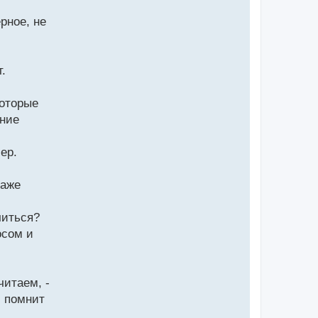
ерное, не
.
которые
ание
ер.
даже
читься?
осом и
читаем, -
с помнит