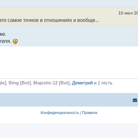
10 июл 20
это самое точное в отношениях и вообще...
же.
теля.
le]
,
Bing [Bot]
,
Majestic-12 [Bot]
,
Демитрий
и 1 гость
Конфиденциальность
|
Правила