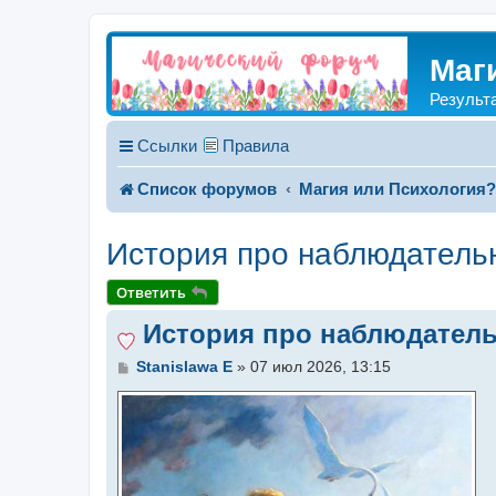
Маг
Результ
Ссылки
Правила
Список форумов
Магия или Психология
История про наблюдатель
Ответить
История про наблюдател
С
Stanislawa E
»
07 июл 2026, 13:15
о
о
б
щ
е
н
и