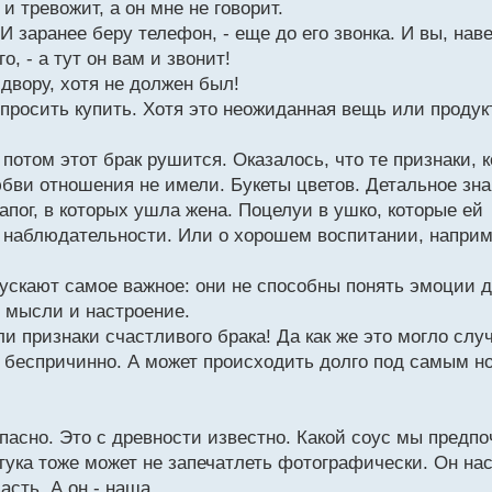
 и тревожит, а он мне не говорит.
 И заранее беру телефон, - еще до его звонка. И вы, нав
, - а тут он вам и звонит!
 двору, хотя не должен был!
опросить купить. Хотя это неожиданная вещь или продукт
отом этот брак рушится. Оказалось, что те признаки, 
бви отношения не имели. Букеты цветов. Детальное зн
пог, в которых ушла жена. Поцелуи в ушко, которые ей
 о наблюдательности. Или о хорошем воспитании, наприм
скают самое важное: они не способны понять эмоции 
о мысли и настроение.
ли признаки счастливого брака! Да как же это могло слу
и беспричинно. А может происходить долго под самым н
опасно. Это с древности известно. Какой соус мы предпо
тука тоже может не запечатлеть фотографически. Он на
асть. А он - наша.