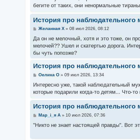
б
бегите от таких, они ненормальные тираны
щ
е
н
История про наблюдательного 
и
е
С
Желанная X
»
08 июл 2026, 08:12
о
о
Да он не мелочный, хотя и это тоже, он пр
б
мелочей?? Ушел и скатертью дорога. Интер
щ
бы чуть попозже?
е
н
и
История про наблюдательного 
е
С
Оелика O
»
09 июл 2026, 13:34
о
о
Интересно уже, такой наблюдательный муж
б
которые подарили когда-то детям... Что-то 
щ
е
н
История про наблюдательного 
и
е
С
Мар_i_я A
»
10 июл 2026, 07:36
о
о
"Никто не знает настоящей правды". Вот э
б
щ
е