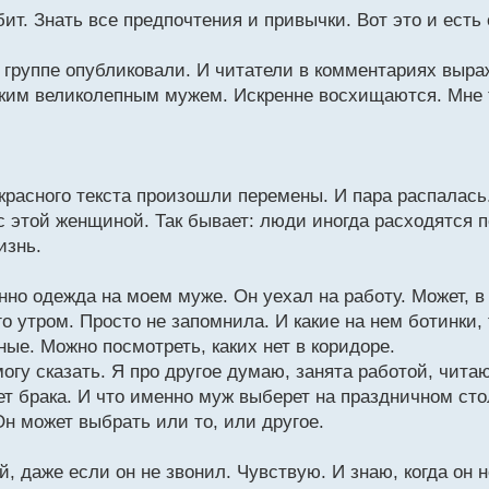
бит. Знать все предпочтения и привычки. Вот это и есть
то группе опубликовали. И читатели в комментариях выр
ким великолепным мужем. Искренне восхищаются. Мне
екрасного текста произошли перемены. И пара распалась
 этой женщиной. Так бывает: люди иногда расходятся 
изнь.
енно одежда на моем муже. Он уехал на работу. Может, в
его утром. Просто не запомнила. И какие на нем ботинки,
ные. Можно посмотреть, каких нет в коридоре.
огу сказать. Я про другое думаю, занята работой, читаю
ет брака. И что именно муж выберет на праздничном стол
Он может выбрать или то, или другое.
й, даже если он не звонил. Чувствую. И знаю, когда он 