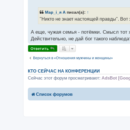
о
о
б
Мар_i_я A
писал(а):
↑
щ
"Никто не знает настоящей правды". Вот 
е
н
и
А еще, чужая семья - потёмки. Смысл тот 
е
Действительно, не дай бог такого наблюда
Ответить
Вернуться в «Отношения мужчины и женщины»
КТО СЕЙЧАС НА КОНФЕРЕНЦИИ
Сейчас этот форум просматривают:
AdsBot [Goog
Список форумов