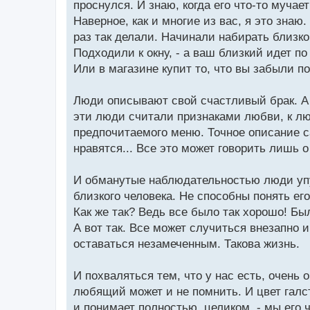
проснулся. И знаю, когда его что-то мучает
Наверное, как и многие из вас, я это знаю.
раз так делали. Начинали набирать близкого
Подходили к окну, - а ваш близкий идет по
Или в магазине купит то, что вы забыли п
Люди описывают свой счастливый брак. А п
эти люди считали признаками любви, к лю
предпочитаемого меню. Точное описание са
нравятся... Все это может говорить лишь
И обманутые наблюдательностью люди упу
близкого человека. Не способны понять ег
Как же так? Ведь все было так хорошо! Бы
А вот так. Все может случиться внезапно 
оставаться незамеченным. Такова жизнь.
И похваляться тем, что у нас есть, очень 
любящий может и не помнить. И цвет галс
и понимает полностью, целиком, - мы его ч