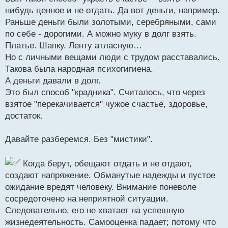
б
нибудь ценное и не отдать. Да вот деньги, например.
щ
Раньше деньги были золотыми, серебряными, сами
е
н
по себе - дорогими. А можно муку в долг взять.
и
Платье. Шапку. Ленту атласную…
е
Но с личными вещами люди с трудом расставались.
Такова была народная психогигиена.
А деньги давали в долг.
Это был способ "крадника". Считалось, что через
взятое "перекачивается" чужое счастье, здоровье,
достаток.
Давайте разберемся. Без "мистики".
Когда берут, обещают отдать и не отдают,
создают напряжение. Обманутые надежды и пустое
ожидание вредят человеку. Внимание поневоле
сосредоточено на неприятной ситуации.
Следовательно, его не хватает на успешную
жизнедеятельность. Самооценка падает; потому что