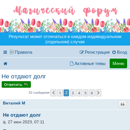
Результат может отличаться в каждом индивидуальном
(отдельном) случае
Правила
Регистрация
Вход
Активные темы
Меню
Не отдают долг
Ответить
1
3
4
5
6
Пред.
2
След.
52 сообщения
Виталий M
Не отдают долг
С
27 июн 2023, 07:11
о