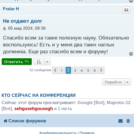
Fralar H
Не отдают долг
С
05 мар 2024, 08:36
о
о
Спасибо всем за такие полезную науку. Обязательно
б
воспользуюсь! Есть и у меня два таких наглых
щ
должника. Еще раз спасибо всем и форуму!
е
н
и
Ответить
е
1
3
4
5
6
Пред.
2
След.
52 сообщения
Перейти
КТО СЕЙЧАС НА КОНФЕРЕНЦИИ
Сейчас этот форум просматривают:
Google [Bot]
,
Majestic-12
[Bot]
,
sehgusehgousegh
и 1 гость
Список форумов
Конфиденциальность
|
Правила