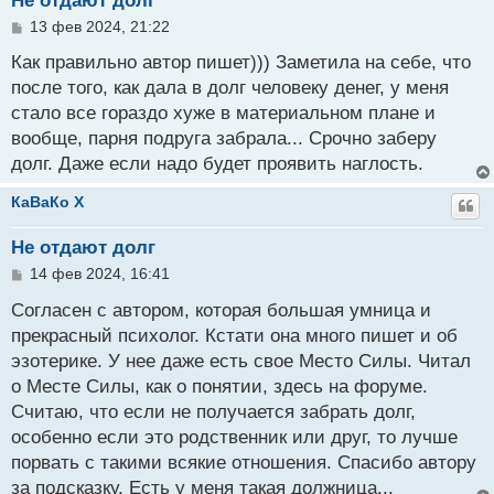
Не отдают долг
С
13 фев 2024, 21:22
о
о
Как правильно автор пишет))) Заметила на себе, что
б
после того, как дала в долг человеку денег, у меня
щ
стало все гораздо хуже в материальном плане и
е
н
вообще, парня подруга забрала... Срочно заберу
и
долг. Даже если надо будет проявить наглость.
е
КаВаКо X
Не отдают долг
С
14 фев 2024, 16:41
о
о
Согласен с автором, которая большая умница и
б
прекрасный психолог. Кстати она много пишет и об
щ
эзотерике. У нее даже есть свое Место Силы. Читал
е
н
о Месте Силы, как о понятии, здесь на форуме.
и
Считаю, что если не получается забрать долг,
е
особенно если это родственник или друг, то лучше
порвать с такими всякие отношения. Спасибо автору
за подсказку. Есть у меня такая должница...