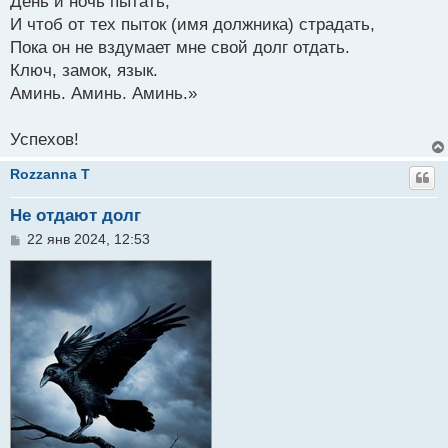
День и ночь пытать,
И чтоб от тех пыток (имя должника) страдать,
Пока он не вздумает мне свой долг отдать.
Ключ, замок, язык.
Аминь. Аминь. Аминь.»
Успехов!
Rozzanna T
Не отдают долг
С
22 янв 2024, 12:53
о
о
б
щ
е
н
и
е