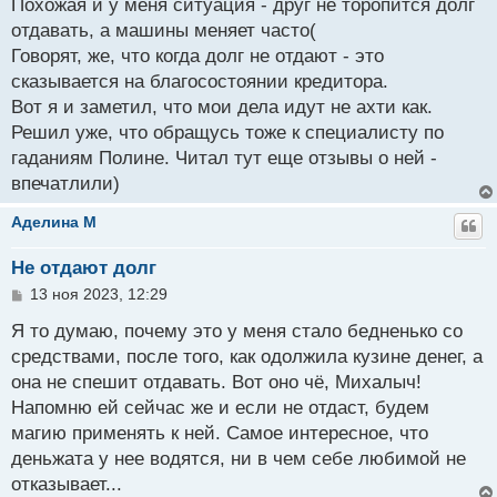
о
Похожая и у меня ситуация - друг не торопится долг
б
отдавать, а машины меняет часто(
щ
Говорят, же, что когда долг не отдают - это
е
н
сказывается на благосостоянии кредитора.
и
Вот я и заметил, что мои дела идут не ахти как.
е
Решил уже, что обращусь тоже к специалисту по
гаданиям Полине. Читал тут еще отзывы о ней -
впечатлили)
Аделина M
Не отдают долг
С
13 ноя 2023, 12:29
о
о
Я то думаю, почему это у меня стало бедненько со
б
средствами, после того, как одолжила кузине денег, а
щ
она не спешит отдавать. Вот оно чё, Михалыч!
е
н
Напомню ей сейчас же и если не отдаст, будем
и
магию применять к ней. Самое интересное, что
е
деньжата у нее водятся, ни в чем себе любимой не
отказывает...