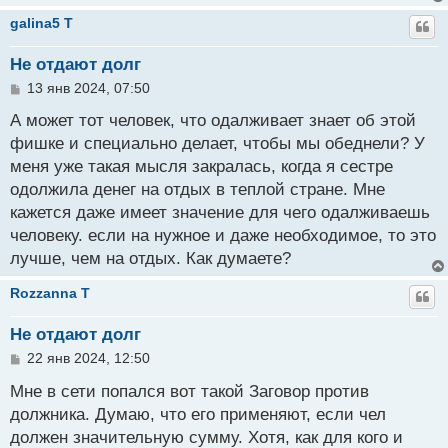
galina5 T
Не отдают долг
С
13 янв 2024, 07:50
о
о
А может тот человек, что одалживает знает об этой
б
фишке и специально делает, чтобы мы обеднели? У
щ
меня уже такая мысля закралась, когда я сестре
е
н
одолжила денег на отдых в теплой стране. Мне
и
кажется даже имеет значение для чего одалживаешь
е
человеку. если на нужное и даже необходимое, то это
лучше, чем на отдых. Как думаете?
Rozzanna T
Не отдают долг
С
22 янв 2024, 12:50
о
о
Мне в сети попался вот такой Заговор против
б
должника. Думаю, что его применяют, если чел
щ
должен значительную сумму. Хотя, как для кого и
е