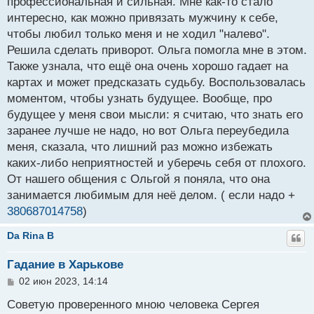
профессиональная и сильная. Мне как-то стало
щ
интересно, как можно привязать мужчину к себе,
е
н
чтобы любил только меня и не ходил "налево".
и
Решила сделать приворот. Ольга помогла мне в этом.
е
Также узнала, что ещё она очень хорошо гадает на
картах и может предсказать судьбу. Воспользовалась
моментом, чтобы узнать будущее. Вообще, про
будущее у меня свои мысли: я считаю, что знать его
заранее лучше не надо, но вот Ольга переубедила
меня, сказала, что лишний раз можно избежать
каких-либо неприятностей и уберечь себя от плохого.
От нашего общения с Ольгой я поняла, что она
занимается любимым для неё делом. ( если надо +
380687014758
)
Da Rina B
Гадание в Харькове
С
02 июн 2023, 14:14
о
о
Советую проверенного мною человека Сергея