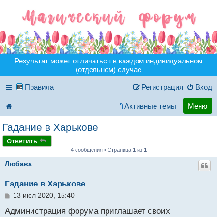
Результат может отличаться в каждом индивидуальном
(отдельном) случае
Правила
Регистрация
Вход
Активные темы
Меню
Гадание в Харькове
Ответить
4 сообщения • Страница
1
из
1
Любава
Гадание в Харькове
С
13 июл 2020, 15:40
о
о
Администрация форума приглашает своих