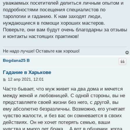
б
уважаемых посетителей делиться личным опытом и
щ
подробностями посещения специалистов по
е
н
тарологии и гаданию. К нам заходят люди,
и
нуждающиеся в помощи хороших мастеров.
е
Поверьте, они вам будут очень благодарны за отзывы
и контакты настоящих практиков!
Не надо лучше! Оставьте как хорошо!
Bogdana25 B
Гадание в Харькове
С
12 апр 2021, 12:01
о
о
Часто бывает, что муж живет на два дома и мечется
б
между женой и любовницей. С одной стороны, вы не
щ
представляете своей жизни без него, с другой, вы
е
н
ему абсолютно безразличны. Возможно, его угнетает
и
чувство жалости, и без вас он сомневается в своих
е
действиях. Он не хочет потерять семью, ваши
чувства и много лет брака… А вот в общении, когда