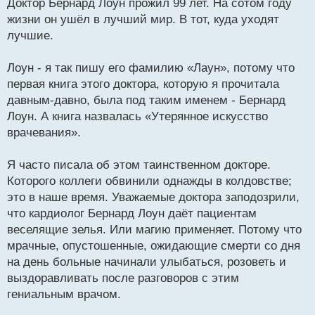
о
Доктор Бернард Лоун прожил 99 лет. На сотом году
б
жизни он ушёл в лучший мир. В тот, куда уходят
щ
лучшие.
е
н
и
Лоун - я так пишу его фамилию «Лаун», потому что
е
первая книга этого доктора, которую я прочитала
давным-давно, была под таким именем - Бернард
Лоун. А книга назвалась «Утерянное искусство
врачевания».
Я часто писала об этом таинственном докторе.
Которого коллеги обвинили однажды в колдовстве;
это в наше время. Уважаемые доктора заподозрили,
что кардиолог Бернард Лоун даёт пациентам
веселящие зелья. Или магию применяет. Потому что
мрачные, опустошенные, ожидающие смерти со дня
на день больные начинали улыбаться, розоветь и
выздоравливать после разговоров с этим
гениальным врачом.