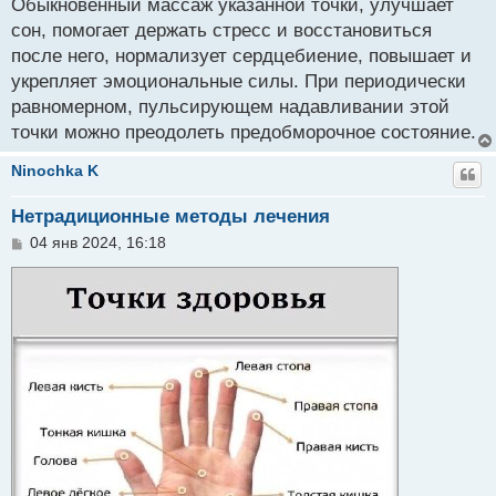
Обыкновенный массаж указанной точки, улучшает
сон, помогает держать стресс и восстановиться
после него, нормализует сердцебиение, повышает и
укрепляет эмоциональные силы. При периодически
равномерном, пульсирующем надавливании этой
точки можно преодолеть предобморочное состояние.
Ninochka K
Нетрадиционные методы лечения
С
04 янв 2024, 16:18
о
о
б
щ
е
н
и
е