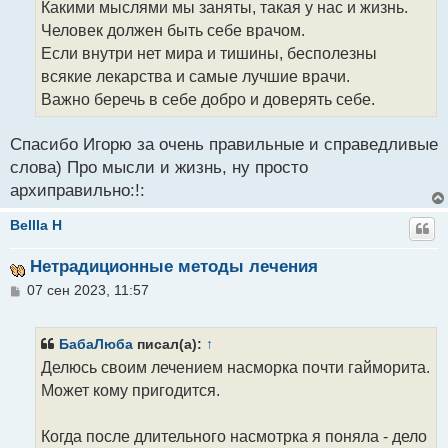
Какими мыслями мы заняты, такая у нас и жизнь.
е
н
Человек должен быть себе врачом.
и
Если внутри нет мира и тишины, бесполезны
е
всякие лекарства и самые лучшие врачи.
Важно беречь в себе добро и доверять себе.
Спасибо Игорю за очень правильные и справедливые
слова) Про мысли и жизнь, ну просто
архиправильно:!:
Вellla H
Нетрадиционные методы лечения
С
07 сен 2023, 11:57
о
о
б
БабаЛюба
писал(а):
↑
щ
Делюсь своим лечением насморка почти гайморита.
е
н
Может кому пригодится.
и
е
Когда после длительного насмотрка я поняла - дело