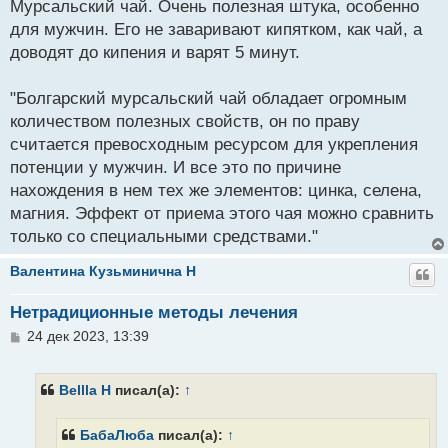
Мурсальский чай. Очень полезная штука, особенно
щ
для мужчин. Его не заваривают кипятком, как чай, а
е
н
доводят до кипения и варят 5 минут.
и
е
"Болгарский мурсальский чай обладает огромным
количеством полезных свойств, он по праву
считается превосходным ресурсом для укрепления
потенции у мужчин. И все это по причине
нахождения в нем тех же элементов: цинка, селена,
магния. Эффект от приема этого чая можно сравнить
только со специальными средствами."
Валентина Кузьминична H
Нетрадиционные методы лечения
С
24 дек 2023, 13:39
о
о
б
Вellla H
писал(а):
↑
щ
е
н
БабаЛюба
писал(а):
↑
и