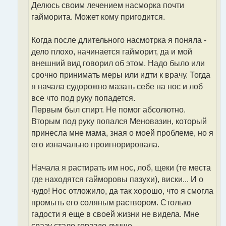
Делюсь своим лечением насморка почти
е
гайморита. Может кому пригодится.
Когда после длительного насмотрка я поняла -
дело плохо, начинается гайморит, да и мой
внешний вид говорил об этом. Надо было или
срочно принимать меры или идти к врачу. Тогда
я начала судорожно мазать себе на нос и лоб
все что под руку попадется.
Первым был спирт. Не помог абсолютно.
Вторым под руку попался Меновазин, который
принесла мне мама, зная о моей проблеме, но я
его изначально проигнорировала.
Начала я растирать им нос, лоб, щеки (те места
где находятся гайморовы пазухи), виски... И о
чудо! Нос отложило, да так хорошо, что я смогла
промыть его соляным раствором. Столько
гадости я еще в своей жизни не видела. Мне
сразу стало гораздо лучше.