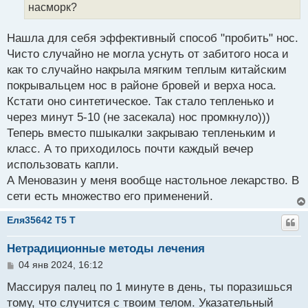
насморк?
Нашла для себя эффективный способ "пробить" нос.
Чисто случайно не могла уснуть от забитого носа и
как то случайно накрыла мягким теплым китайским
покрывальцем нос в районе бровей и верха носа.
Кстати оно синтетическое. Так стало тепленько и
через минут 5-10 (не засекала) нос промкнуло)))
Теперь вместо пшыкалки закрываю тепленьким и
класс. А то приходилось почти каждый вечер
использовать капли.
А Меновазин у меня вообще настольное лекарство. В
сети есть множество его применений.
Еля35642 T5 T
Нетрадиционные методы лечения
С
04 янв 2024, 16:12
о
о
Массируя палец по 1 минуте в день, ты поразишься
б
тому, что случится с твоим телом. Указательный
щ