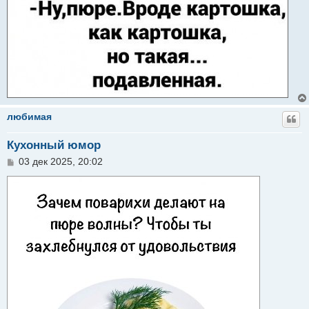
любимая
Кухонный юмор
С
03 дек 2025, 20:02
о
о
б
щ
е
н
и
е