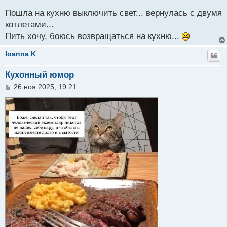
о
о
Пошла на кухню выключить свет... вернулась с двумя
б
котлетами...
щ
Пить хочу, боюсь возвращаться на кухню...
е
н
и
Ioanna K
е
Кухонный юмор
С
26 ноя 2025, 19:21
о
о
б
щ
е
н
и
е