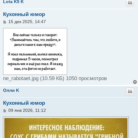
Lota K5 K
Кухонный юмор
С
15 дек 2025, 14:47
о
о
б
щ
е
н
и
е
ne_rabotaet.jpg (10.59 КБ) 1050 просмотров
Олли K
Кухонный юмор
С
09 янв 2026, 11:12
о
о
б
щ
е