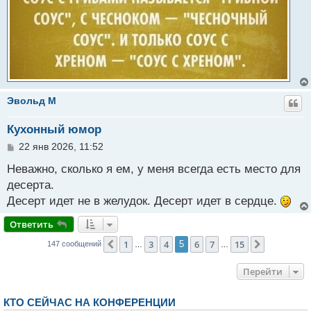
н
и
е
Эвольд M
Кухонный юмор
С
22 янв 2026, 11:52
о
о
Неважно, сколько я ем, у меня всегда есть место для
б
десерта.
щ
Десерт идет не в желудок. Десерт идет в сердце.
е
н
и
Ответить
е
1
3
4
6
7
15
Пред.
5
След.
147 сообщений
…
…
Перейти
КТО СЕЙЧАС НА КОНФЕРЕНЦИИ