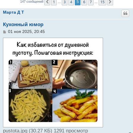
1
3
4
6
7
15
Пред.
5
След.
147 сообщений
…
…
Марта Д T
Кухонный юмор
С
01 ноя 2025, 20:45
о
о
б
щ
е
н
и
е
pustota.jpg (30.27 КБ) 1291 просмотр