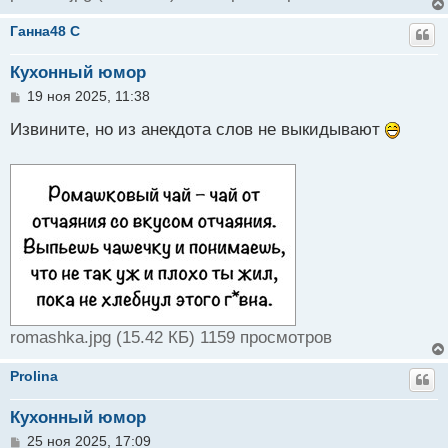
Ганна48 C
Кухонный юмор
С
19 ноя 2025, 11:38
о
о
Извините, но из анекдота слов не выкидывают
б
щ
е
н
и
е
romashka.jpg (15.42 КБ) 1159 просмотров
Prolina
Кухонный юмор
С
25 ноя 2025, 17:09