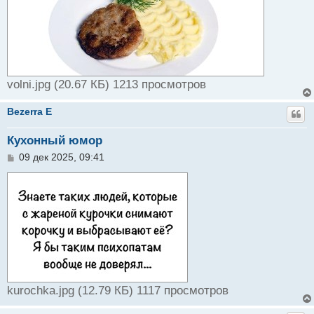
volni.jpg (20.67 КБ) 1213 просмотров
Bezerra E
Кухонный юмор
С
09 дек 2025, 09:41
о
о
б
щ
е
н
и
е
kurochka.jpg (12.79 КБ) 1117 просмотров