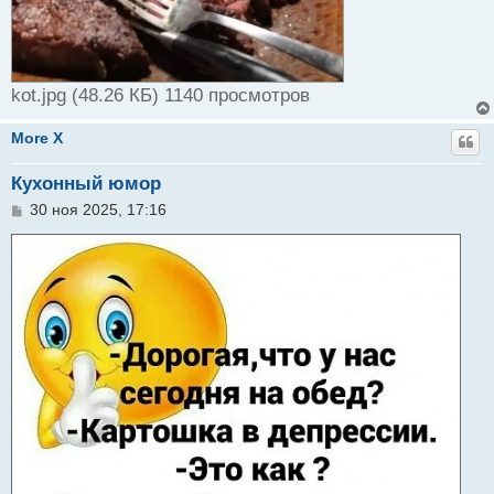
kot.jpg (48.26 КБ) 1140 просмотров
More X
Кухонный юмор
С
30 ноя 2025, 17:16
о
о
б
щ
е
н
и
е