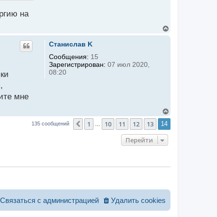
а
л
ергию на
у
В
е
р
Станислав K
н
у
Сообщения:
15
т
Зарегистрирован:
07 июл 2020,
ь
08:20
ски
с
я
,
к
дите мне
н
а
ч
В
а
е
1
10
11
12
13
л
Пред.
14
135 сообщений
…
р
у
н
у
Перейти
т
ь
с
я
к
н
а
ч
а
Связаться с администрацией
Удалить cookies
л
у