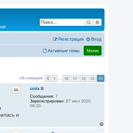
Поиск
Расширенный по
чае
Регистрация
Вход
Активные темы
Меню
1
10
11
12
13
Пред.
14
135 сообщений
…
izida B
Сообщения:
7
Зарегистрирован:
07 июл 2020,
08:20
я
чилась и
В
е
р