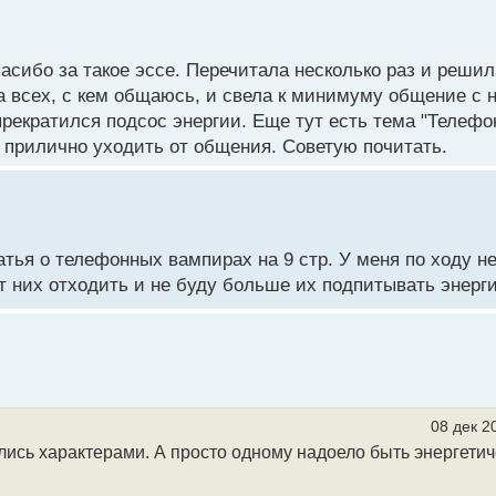
пасибо за такое эссе. Перечитала несколько раз и решил
 всех, с кем общаюсь, и свела к минимуму общение с 
прекратился подсос энергии. Еще тут есть тема "Телеф
к прилично уходить от общения. Советую почитать.
тья о телефонных вампирах на 9 стр. У меня по ходу н
т них отходить и не буду больше их подпитывать энерг
08 дек 2
ошлись характерами. А просто одному надоело быть энергети