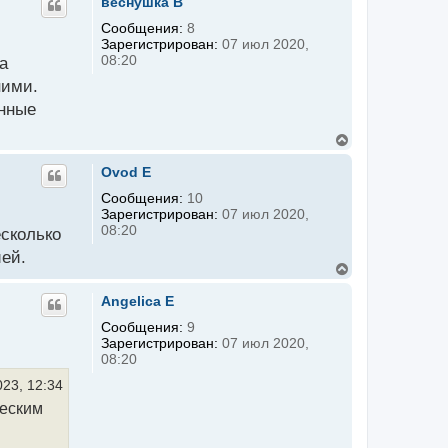
веснушка B
н
у
Сообщения:
8
т
Зарегистрирован:
07 июл 2020,
ь
08:20
а
с
я
ними.
к
онные
н
а
ч
В
а
е
л
р
Ovod E
у
н
у
Сообщения:
10
т
Зарегистрирован:
07 июл 2020,
ь
08:20
есколько
с
я
ией.
к
В
н
е
а
р
Angelica E
ч
н
а
у
Сообщения:
9
л
т
Зарегистрирован:
07 июл 2020,
у
ь
08:20
с
я
023, 12:34
к
ческим
н
а
ч