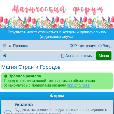
Результат может отличаться в каждом индивидуальном
(отдельном) случае
Правила
Регистрация
Вход
Активные темы
Меню
Магия Стран и Городов
Правила раздела
Перед открытием новой темы / отзыва обязательно
ознакомьтесь с правилами раздела
app.php/rules
Форум
Украина
Гадалки, астрологи и предсказатели, ясновидящие с