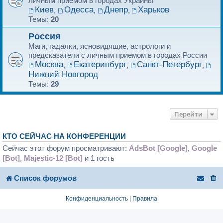
личным приемом в городах Украины
Киев
Одесса
Днепр
Харьков
,
,
,
Темы:
20
Россия
Маги, гадалки, ясновидящие, астрологи и
предсказатели с личным приемом в городах России
Москва
Екатеринбург
Санкт-Петербург
,
,
,
Нижний Новгород
Темы:
29
Перейти
КТО СЕЙЧАС НА КОНФЕРЕНЦИИ
Сейчас этот форум просматривают:
AdsBot [Google]
,
Google
[Bot]
,
Majestic-12 [Bot]
и 1 гость
Список форумов
Конфиденциальность
|
Правила