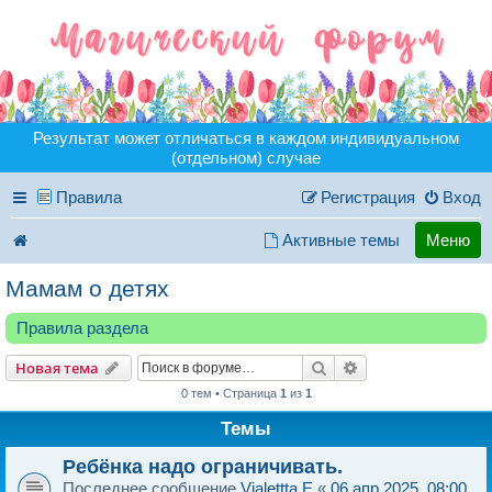
Результат может отличаться в каждом индивидуальном
(отдельном) случае
Правила
Регистрация
Вход
Активные темы
Меню
Мамам о детях
Правила раздела
Поиск
Расширенный пои
Новая тема
0 тем • Страница
1
из
1
Темы
Ребёнка надо ограничивать.
Последнее сообщение
Vialettta E
«
06 апр 2025, 08:00