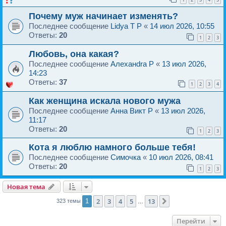
Почему муж начинает изменять?
Последнее сообщение
Lidya T P
«
14 июл 2026, 10:55
Ответы:
20
1
2
3
Любовь, она какая?
Последнее сообщение
Алеxанdra P
«
13 июл 2026,
14:23
Ответы:
37
1
2
3
4
Как женщина искала нового мужа
Последнее сообщение
Анна Викт P
«
13 июл 2026,
11:17
Ответы:
20
1
2
3
Кота я люблю намного больше тебя!
Последнее сообщение
Симочка
«
10 июл 2026, 08:41
Ответы:
20
1
2
3
Новая тема
2
3
4
5
13
1
След.
323 темы
…
Перейти