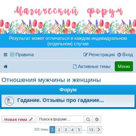
Результат может отличаться в каждом индивидуальном
(отдельном) случае
Правила
Регистрация
Вход
Активные темы
Меню
Отношения мужчины и женщины
Форум
Гадание. Отзывы про гадание...
Поиск
Расширенный пои
Новая тема
2
3
4
5
13
1
След.
323 темы
…