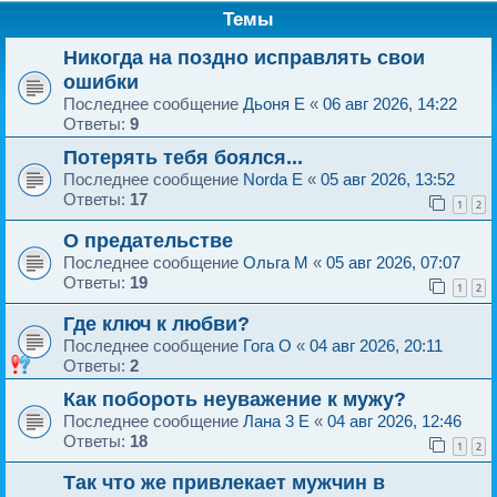
Темы
Никогда на поздно исправлять свои
ошибки
Последнее сообщение
Дьоня E
«
06 авг 2026, 14:22
Ответы:
9
Потерять тебя боялся...
Последнее сообщение
Norda E
«
05 авг 2026, 13:52
Ответы:
17
1
2
О предательстве
Последнее сообщение
Ольга M
«
05 авг 2026, 07:07
Ответы:
19
1
2
Где ключ к любви?
Последнее сообщение
Гога O
«
04 авг 2026, 20:11
Ответы:
2
Как побороть неуважение к мужу?
Последнее сообщение
Лана 3 E
«
04 авг 2026, 12:46
Ответы:
18
1
2
Так что же привлекает мужчин в