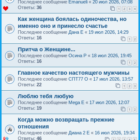
Последнее сообщение
Emanueli
«
20 июл 2026, 07:08
Ответы:
36
1
2
3
4
Как женщина боялась одиночества, но
именно оно и принесло счастье
Последнее сообщение
Дaнa E
«
19 июл 2026, 14:29
Ответы:
16
1
2
Притча о Женщине...
Последнее сообщение
Осина P
«
18 июл 2026, 19:45
Ответы:
16
1
2
Главное качество настоящего мужчины
Последнее сообщение
СПТ77 O
«
17 июл 2026, 13:57
Ответы:
22
1
2
3
Люблю тебя любую
Последнее сообщение
Mega E
«
17 июл 2026, 12:07
Ответы:
19
1
2
Когда можно возвращать прежние
отношения
Последнее сообщение
Диана 2 E
«
16 июл 2026, 19:34
Ответы:
46
1
2
3
4
5