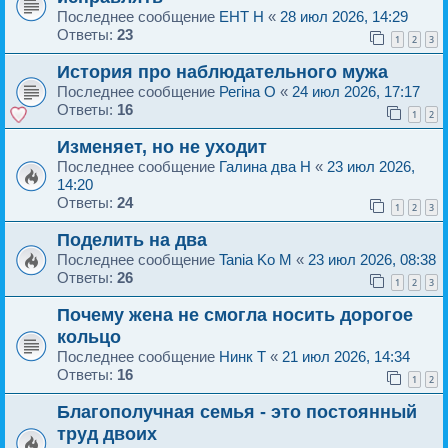
Последнее сообщение
ЕНТ H
«
28 июл 2026, 14:29
Ответы:
23
1
2
3
История про наблюдательного мужа
Последнее сообщение
Регiна O
«
24 июл 2026, 17:17
Ответы:
16
1
2
Изменяет, но не уходит
Последнее сообщение
Галина два H
«
23 июл 2026,
14:20
Ответы:
24
1
2
3
Поделить на два
Последнее сообщение
Tania Ko M
«
23 июл 2026, 08:38
Ответы:
26
1
2
3
Почему жена не смогла носить дорогое
кольцо
Последнее сообщение
Нинк T
«
21 июл 2026, 14:34
Ответы:
16
1
2
Благополучная семья - это постоянный
труд двоих