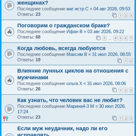
женщинах?
Последнее сообщение
маг истр C
«
04 авг 2026, 09:53
Ответы:
23
1
2
3
Поговорим о гражданском браке?
Последнее сообщение
Ифан B
«
03 авг 2026, 09:22
Ответы:
68
1
4
5
6
7
…
Когда любовь, всегда любуются
Последнее сообщение
Максим B
«
31 июл 2026, 08:55
Ответы:
19
1
2
Влияние лунных циклов на отношения с
мужчинами
Последнее сообщение
ольга X
«
31 июл 2026, 08:06
Ответы:
26
1
2
3
Как узнать, что человек вас не любит?
Последнее сообщение
Марина4-3 M
«
30 июл 2026,
17:24
Ответы:
23
1
2
3
Если муж неудачник, надо ли его
исправлять