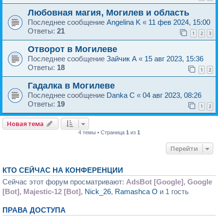
Любовная магия, Могилев и область
Последнее сообщение
Аngelina K
«
11 фев 2024, 15:00
Ответы:
21
1
2
3
Отворот в Могилеве
Последнее сообщение
Зайчик A
«
15 авг 2023, 15:36
Ответы:
18
1
2
Гадалка в Могилеве
Последнее сообщение
Danka C
«
04 авг 2023, 08:26
Ответы:
19
1
2
Новая тема
4 темы • Страница
1
из
1
Перейти
КТО СЕЙЧАС НА КОНФЕРЕНЦИИ
Сейчас этот форум просматривают:
AdsBot [Google]
,
Google
[Bot]
,
Majestic-12 [Bot]
,
Nick_26
,
Ramashca O
и 1 гость
ПРАВА ДОСТУПА