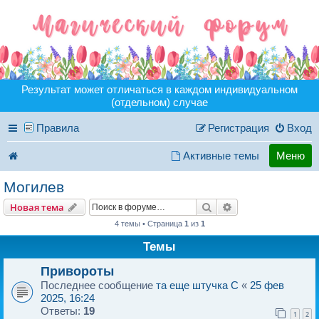
Результат может отличаться в каждом индивидуальном
(отдельном) случае
Правила
Регистрация
Вход
Активные темы
Меню
Могилев
Поиск
Расширенный пои
Новая тема
4 темы • Страница
1
из
1
Темы
Привороты
Последнее сообщение
та еще штучка C
«
25 фев
2025, 16:24
Ответы:
19
1
2