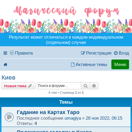
Результат может отличаться в каждом индивидуальном
(отдельном) случае
Правила
Регистрация
Вход
Активные темы
Меню
Киев
Поиск
Расширенный пои
Новая тема
6 тем • Страница
1
из
1
Темы
Гадание на Картах Таро
Последнее сообщение
umagiya
«
28 ноя 2022, 06:15
Ответы:
4