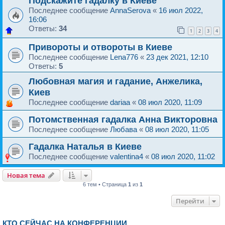
Подскажите гадалку в Киеве
Последнее сообщение
AnnaSerova
«
16 июл 2022,
16:06
Ответы:
34
1
2
3
4
Привороты и отвороты в Киеве
Последнее сообщение
Lena776
«
23 дек 2021, 12:10
Ответы:
5
Любовная магия и гадание, Анжелика,
Киев
Последнее сообщение
dariaa
«
08 июл 2020, 11:09
Потомственная гадалка Анна Викторовна
Последнее сообщение
Любава
«
08 июл 2020, 11:05
Гадалка Наталья в Киеве
Последнее сообщение
valentina4
«
08 июл 2020, 11:02
Новая тема
6 тем • Страница
1
из
1
Перейти
КТО СЕЙЧАС НА КОНФЕРЕНЦИИ