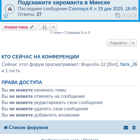
Подскажите хироманта в Минске
Последнее сообщение
Cosmeya K
«
19 дек 2025, 18:45
Ответы:
27
1
2
3
Новая тема
2 темы • Страница
1
из
1
Перейти
КТО СЕЙЧАС НА КОНФЕРЕНЦИИ
Сейчас этот форум просматривают:
Majestic-12 [Bot]
,
Nick_26
и 1 гость
ПРАВА ДОСТУПА
Вы
не можете
начинать темы
Вы
не можете
отвечать на сообщения
Вы
не можете
редактировать свои сообщения
Вы
не можете
удалять свои сообщения
Вы
не можете
добавлять вложения
Список форумов