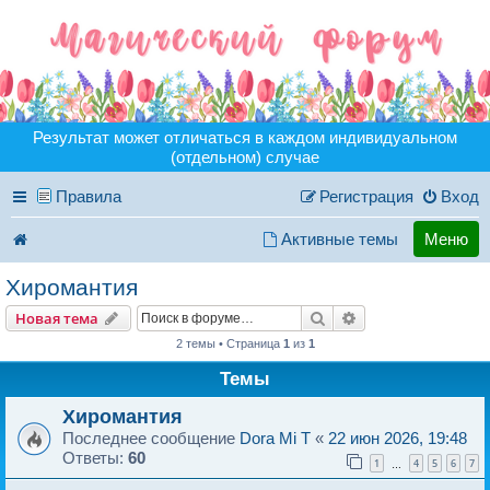
Результат может отличаться в каждом индивидуальном
(отдельном) случае
Правила
Регистрация
Вход
Активные темы
Меню
Хиромантия
Поиск
Расширенный пои
Новая тема
2 темы • Страница
1
из
1
Темы
Хиромантия
Последнее сообщение
Dora Mi T
«
22 июн 2026, 19:48
Ответы:
60
1
4
5
6
7
…