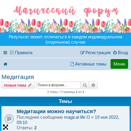
Результат может отличаться в каждом индивидуальном
(отдельном) случае
Правила
Регистрация
Вход
Активные темы
Меню
Медитация
Поиск
Расширенный пои
Новая тема
3 темы • Страница
1
из
1
Темы
Медитации можно научиться?
Последнее сообщение
magical life O
«
19 ноя 2022,
09:10
Ответы:
2