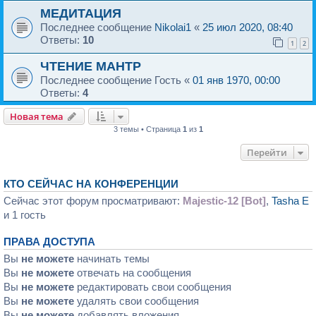
МЕДИТАЦИЯ
Последнее сообщение
Nikolai1
«
25 июл 2020, 08:40
Ответы:
10
1
2
ЧТЕНИЕ МАНТР
Последнее сообщение
Гость
«
01 янв 1970, 00:00
Ответы:
4
Новая тема
3 темы • Страница
1
из
1
Перейти
КТО СЕЙЧАС НА КОНФЕРЕНЦИИ
Сейчас этот форум просматривают:
Majestic-12 [Bot]
,
Tasha E
и 1 гость
ПРАВА ДОСТУПА
Вы
не можете
начинать темы
Вы
не можете
отвечать на сообщения
Вы
не можете
редактировать свои сообщения
Вы
не можете
удалять свои сообщения
Вы
не можете
добавлять вложения