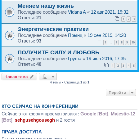
Меняем нашу жизнь
Последнее сообщение
Vidana A
«
12 авг 2021, 19:32
Ответы:
21
1
2
3
Энергетические практики
Последнее сообщение
Прынц
«
19 сен 2019, 14:20
Ответы:
93
1
7
8
9
10
…
ПОЛУЧИТЕ СИЛУ И ЛЮБОВЬ
Последнее сообщение
Груша
«
19 июн 2016, 17:35
Ответы:
40
1
2
3
4
5
Новая тема
4 темы • Страница
1
из
1
Перейти
КТО СЕЙЧАС НА КОНФЕРЕНЦИИ
Сейчас этот форум просматривают:
Google [Bot]
,
Majestic-12
[Bot]
,
sehgusehgousegh
и 2 гостя
ПРАВА ДОСТУПА