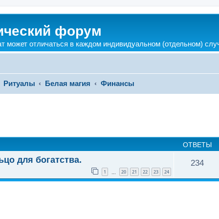
ический форум
ат может отличаться в каждом индивидуальном (отдельном) слу
Ритуалы
Белая магия
Финансы
ширенный поиск
ОТВЕТЫ
ьцо для богатства.
234
1
20
21
22
23
24
…