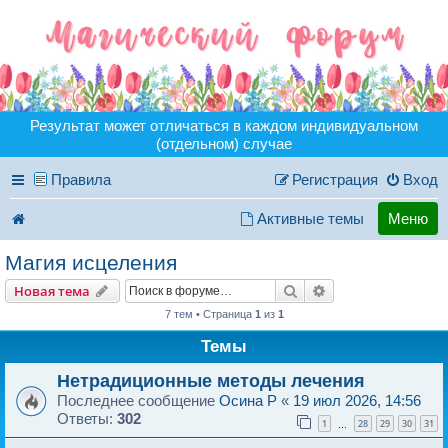
Результат может отличаться в каждом индивидуальном
(отдельном) случае
Правила
Регистрация
Вход
Активные темы
Меню
Магия исцеления
Поиск
Расширенный пои
Новая тема
7 тем • Страница
1
из
1
Темы
Нетрадиционные методы лечения
Последнее сообщение
Осина P
«
19 июл 2026, 14:56
Ответы:
302
1
28
29
30
31
…