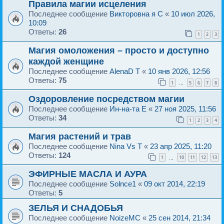
Правила магии исцеления
Последнее сообщение
Викторовна я C
«
10 июл 2026,
10:09
Ответы:
26
1
2
3
Магия омоложения – просто и доступно
каждой женщине
Последнее сообщение
AlenaD T
«
10 янв 2026, 12:56
Ответы:
75
1
5
6
7
8
…
Оздоровление посредством магии
Последнее сообщение
Ин-на-та E
«
27 ноя 2025, 11:56
Ответы:
34
1
2
3
4
Магия растений и трав
Последнее сообщение
Nina Vs T
«
23 апр 2025, 11:20
Ответы:
124
1
10
11
12
13
…
ЭФИРНЫЕ МАСЛА И АУРА
Последнее сообщение
Solnce1
«
09 окт 2014, 22:19
Ответы:
5
ЗЕЛЬЯ И СНАДОБЬЯ
Последнее сообщение
NoizeMC
«
25 сен 2014, 21:34