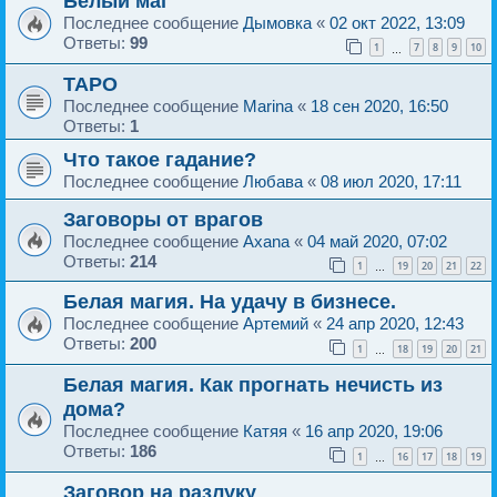
Белый маг
Последнее сообщение
Дымовка
«
02 окт 2022, 13:09
Ответы:
99
1
7
8
9
10
…
ТАРО
Последнее сообщение
Marina
«
18 сен 2020, 16:50
Ответы:
1
Что такое гадание?
Последнее сообщение
Любава
«
08 июл 2020, 17:11
Заговоры от врагов
Последнее сообщение
Аxana
«
04 май 2020, 07:02
Ответы:
214
1
19
20
21
22
…
Белая магия. На удачу в бизнесе.
Последнее сообщение
Артемий
«
24 апр 2020, 12:43
Ответы:
200
1
18
19
20
21
…
Белая магия. Как прогнать нечисть из
дома?
Последнее сообщение
Катяя
«
16 апр 2020, 19:06
Ответы:
186
1
16
17
18
19
…
Заговор на разлуку