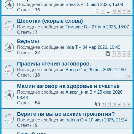
Последнее сообщение
Sova X
«
15 июл 2026, 15:08
Ответы:
76
1
5
6
7
8
…
Шепотки (скорые слова)
Последнее сообщение
Тамарис B
«
27 апр 2026, 15:07
Ответы:
7
Ведьмы
Последнее сообщение
Irida T
«
04 мар 2026, 10:49
Ответы:
32
1
2
3
4
Правила чтения заговоров.
Последнее сообщение
Ванgа C
«
26 фев 2026, 12:50
Ответы:
18
1
2
Мамин заговор на здоровье и счастье
Последнее сообщение
Анжел_ина B
«
25 фев 2026,
08:43
Ответы:
54
1
2
3
4
5
6
Верите ли вы во всякие проклятия?
Последнее сообщение
IraIrina O
«
10 июл 2025, 21:24
Ответы:
9