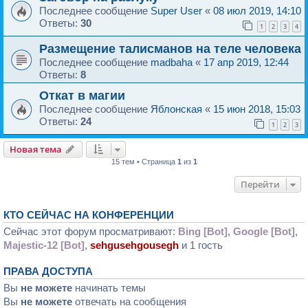
Последнее сообщение
Super User
«
08 июл 2019, 14:10
Ответы:
30
1
2
3
4
Размещение талисманов на теле человека
Последнее сообщение
madbaha
«
17 апр 2019, 12:44
Ответы:
8
Откат в магии
Последнее сообщение
Яблонская
«
15 июн 2018, 15:03
Ответы:
24
1
2
3
Новая тема
15 тем • Страница
1
из
1
Перейти
КТО СЕЙЧАС НА КОНФЕРЕНЦИИ
Сейчас этот форум просматривают:
Bing [Bot]
,
Google [Bot]
,
Majestic-12 [Bot]
,
sehgusehgousegh
и 1 гость
ПРАВА ДОСТУПА
Вы
не можете
начинать темы
Вы
не можете
отвечать на сообщения