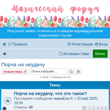
Результат может отличаться в каждом индивидуальном
(отдельном) случае
Правила
Регистрация
Вход
Активные темы
Меню
Порча на неудачу
Поиск
Расширенный пои
Новая тема
1 тема • Страница
1
из
1
Темы
Порча на неудачу, что это такое?
Последнее сообщение
мамаEжа K
«
20 май 2025,
10:24
Ответы:
40
1
2
3
4
5