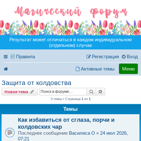
Результат может отличаться в каждом индивидуальном
(отдельном) случае
Правила
Регистрация
Вход
Активные темы
Меню
Защита от колдовства
Поиск
Расширенный пои
Новая тема
3 темы • Страница
1
из
1
Темы
Как избавиться от сглаза, порчи и
колдовских чар
Последнее сообщение
Василиса O
«
24 июл 2026,
07:21