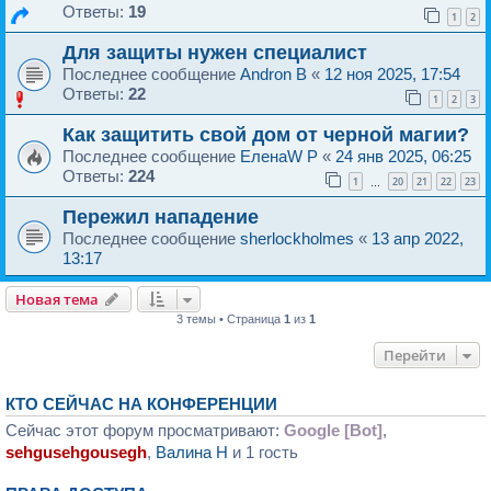
Ответы:
19
1
2
Для защиты нужен специалист
Последнее сообщение
Andron B
«
12 ноя 2025, 17:54
Ответы:
22
1
2
3
Как защитить свой дом от черной магии?
Последнее сообщение
ЕленаW P
«
24 янв 2025, 06:25
Ответы:
224
1
20
21
22
23
…
Пережил нападение
Последнее сообщение
sherlockholmes
«
13 апр 2022,
13:17
Новая тема
3 темы • Страница
1
из
1
Перейти
КТО СЕЙЧАС НА КОНФЕРЕНЦИИ
Сейчас этот форум просматривают:
Google [Bot]
,
sehgusehgousegh
,
Валина H
и 1 гость