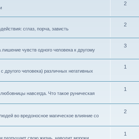
2
и
2
действия: сглаз, порча, зависть
3
 лишение чувств одного человека к другому
1
 с другого человека) различных негативных
1
 любовницы навсегда. Что такое руническая
2
 людей во вредоносное магическое влияние со
1
м разрушает свою жизнь, наводит мороки