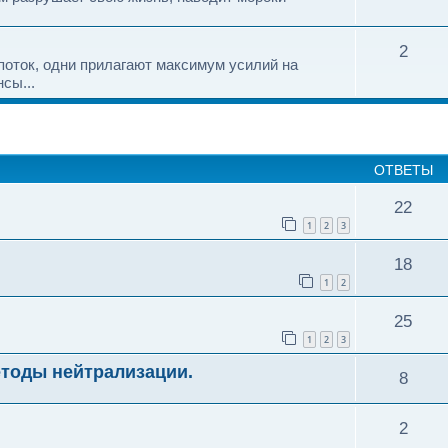
2
оток, одни прилагают максимум усилий на
сы...
ширенный поиск
ОТВЕТЫ
22
1
2
3
18
1
2
25
1
2
3
тоды нейтрализации.
8
2