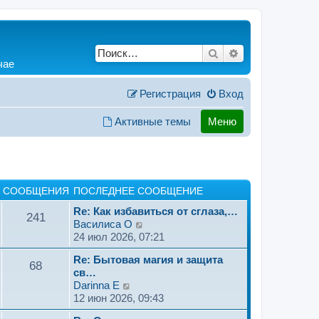
Поиск
Расширенный по
чае
Регистрация
Вход
Активные темы
Меню
СООБЩЕНИЯ
ПОСЛЕДНЕЕ СООБЩЕНИЕ
Re: Как избавиться от сглаза,…
241
П
Василиса O
е
24 июл 2026, 07:21
р
Re: Бытовая магия и защита
е
68
св…
й
П
Darinna E
т
е
12 июн 2026, 09:43
и
р
к