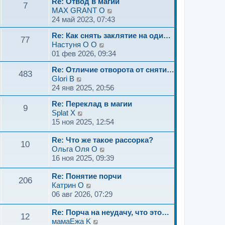
Re: Отвод в магии
е
п
7
П
MAX GRANT O
й
о
е
24 май 2023, 07:43
т
с
р
и
л
Re: Как снять заклятие на оди…
е
к
77
е
П
Настуня O O
й
п
д
е
01 фев 2026, 09:34
т
о
н
р
и
с
е
Re: Отличие отворота от сняти…
е
к
483
л
м
П
Glori B
й
п
е
у
е
24 янв 2025, 20:56
т
о
д
с
р
и
с
н
Re: Переклад в магии
о
е
к
9
л
е
П
Splat X
о
й
п
е
м
е
15 ноя 2025, 12:54
б
т
о
д
у
р
щ
и
с
н
с
е
Re: Что же такое рассорка?
е
к
л
10
е
о
й
П
Ольга Оля O
н
п
е
м
о
т
е
16 ноя 2025, 09:39
и
о
д
у
б
и
р
ю
с
н
с
щ
к
е
Re: Понятие порчи
л
е
206
о
е
п
П
й
Катрин O
е
м
о
н
о
е
т
06 авг 2026, 07:29
д
у
б
и
с
р
и
н
с
щ
ю
л
е
к
Re: Порча на неудачу, что это…
е
о
12
е
е
й
П
п
мамаEжа K
м
о