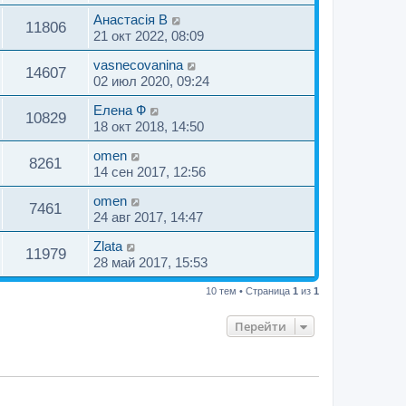
щ
ю
Анастасiя B
е
11806
21 окт 2022, 08:09
н
и
vasnecovanina
14607
ю
02 июл 2020, 09:24
Елена Ф
10829
18 окт 2018, 14:50
omen
8261
14 сен 2017, 12:56
omen
7461
24 авг 2017, 14:47
Zlata
11979
28 май 2017, 15:53
10 тем • Страница
1
из
1
Перейти