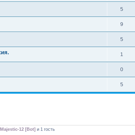
5
9
5
ия.
1
0
5
Majestic-12 [Bot]
и 1 гость