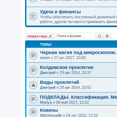
Удача и финансы
Чтобы обеспечить постоянный денежный п
работе, другие пытаются приманить финан
Поиск
Рас
Новая тема
ТЕМЫ
Черная магия под микроскопом.
omen
»
27 окт 2017, 10:50
Колдовское проклятие
Дмитрий
»
29 авг 2014, 23:37
Виды проклятий
Дмитрий
»
29 авг 2014, 23:52
ПОДКЛАДЫ. Классификация. Ме
Moriya
»
08 май 2017, 12:12
Ковены
Witchmywife
»
24 окт 2022, 17:22