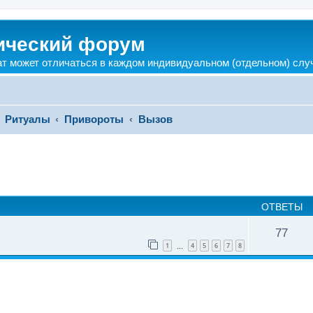
ический форум
ат может отличаться в каждом индивидуальном (отдельном) слу
Ритуалы
Привороты
Вызов
ширенный поиск
ОТВЕТЫ
77
1
4
5
6
7
8
…