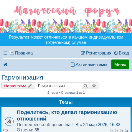
Результат может отличаться в каждом индивидуальном
(отдельном) случае
Правила
Регистрация
Вход
Активные темы
Меню
Гармонизация
Поиск
Расширенный пои
Новая тема
2 темы • Страница
1
из
1
Темы
Поделитесь, кто делал гармонизацию
отношений
Последнее сообщение
Ina T B
«
24 мар 2026, 16:32
Ответы:
35
1
2
3
4