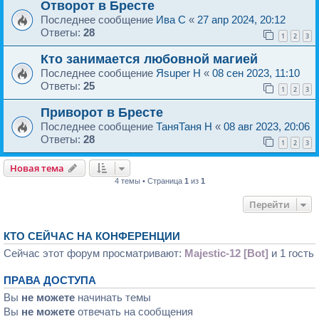
Отворот в Бресте
Последнее сообщение
Ива C
«
27 апр 2024, 20:12
Ответы:
28
1
2
3
Кто занимается любовной магией
Последнее сообщение
Яsuper H
«
08 сен 2023, 11:10
Ответы:
25
1
2
3
Приворот в Бресте
Последнее сообщение
ТаняТаня H
«
08 авг 2023, 20:06
Ответы:
28
1
2
3
Новая тема
4 темы • Страница
1
из
1
Перейти
КТО СЕЙЧАС НА КОНФЕРЕНЦИИ
Сейчас этот форум просматривают:
Majestic-12 [Bot]
и 1 гость
ПРАВА ДОСТУПА
Вы
не можете
начинать темы
Вы
не можете
отвечать на сообщения