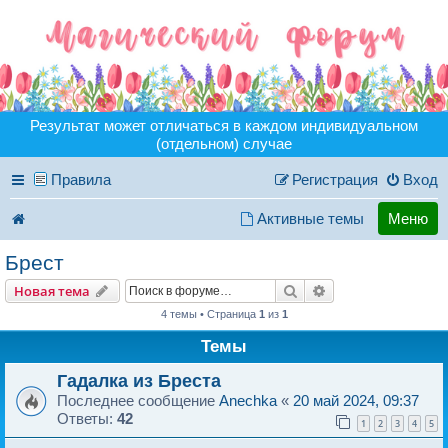
Результат может отличаться в каждом индивидуальном
(отдельном) случае
Правила
Регистрация
Вход
Активные темы
Меню
Брест
Поиск
Расширенный пои
Новая тема
4 темы • Страница
1
из
1
Темы
Гадалка из Бреста
Последнее сообщение
Anechka
«
20 май 2024, 09:37
Ответы:
42
1
2
3
4
5