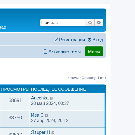
Поиск
Расширенный по
чае
Регистрация
Вход
Активные темы
Меню
4 темы • Страница
1
из
1
ПРОСМОТРЫ
ПОСЛЕДНЕЕ СООБЩЕНИЕ
Anechka
68691
20 май 2024, 09:37
Ива C
33750
27 апр 2024, 20:12
Яsuper H
32527