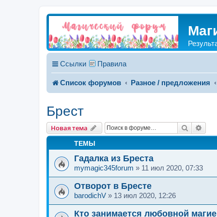
Маг
Результ
Ссылки
Правила
Список форумов
Разное / предложения
Брест
Поиск
Рас
Новая тема
ТЕМЫ
Гадалка из Бреста
mymagic345forum
»
11 июл 2020, 07:33
Отворот в Бресте
barodichV
»
13 июл 2020, 12:26
Кто занимается любовной магие