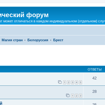
ический форум
ат может отличаться в каждом индивидуальном (отдельном) слу
Магия стран
Белоруссия
Брест
ширенный поиск
ОТВЕТЫ
42
1
2
3
4
5
28
1
2
3
й
25