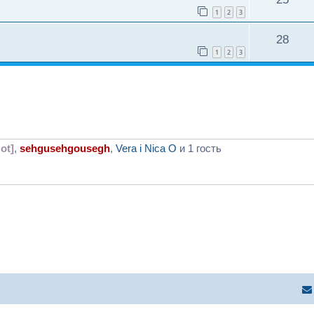
1
2
3
28
1
2
3
ot]
,
sehgusehgousegh
,
Vera i Nica O
и 1 гость