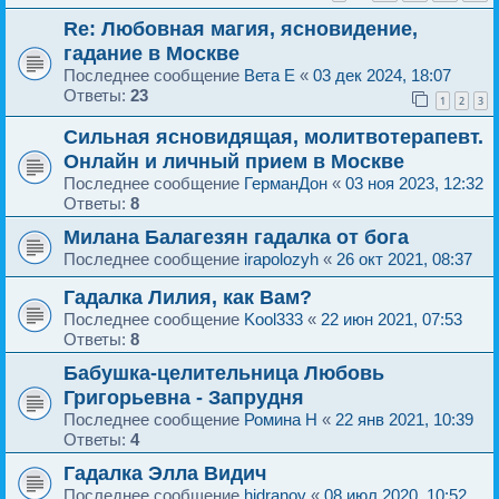
Re: Любовная магия, ясновидение,
гадание в Москве
Последнее сообщение
Вета E
«
03 дек 2024, 18:07
Ответы:
23
1
2
3
Сильная ясновидящая, молитвотерапевт.
Онлайн и личный прием в Москве
Последнее сообщение
ГерманДон
«
03 ноя 2023, 12:32
Ответы:
8
Милана Балагезян гадалка от бога
Последнее сообщение
irapolozyh
«
26 окт 2021, 08:37
Гадалка Лилия, как Вам?
Последнее сообщение
Kool333
«
22 июн 2021, 07:53
Ответы:
8
Бабушка-целительница Любовь
Григорьевна - Запрудня
Последнее сообщение
Ромина H
«
22 янв 2021, 10:39
Ответы:
4
Гадалка Элла Видич
Последнее сообщение
hidranov
«
08 июл 2020, 10:52