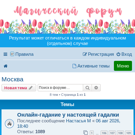
Результат может отличаться в каждом индивидуальном
(отдельном) случае
Правила
Регистрация
Вход
Активные темы
Меню
Москва
Поиск
Расширенный пои
Новая тема
8 тем • Страница
1
из
1
Темы
Онлайн-гадание у настоящей гадалки
Последнее сообщение
Hастасья M
«
06 авг 2026,
18:40
Ответы:
1089
1
106
107
108
109
…