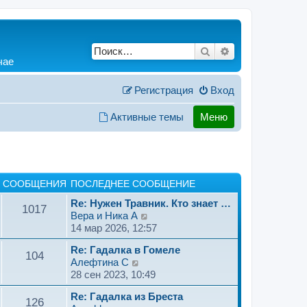
Поиск
Расширенный по
чае
Регистрация
Вход
Активные темы
Меню
СООБЩЕНИЯ
ПОСЛЕДНЕЕ СООБЩЕНИЕ
Re: Нужен Травник. Кто знает …
1017
П
Вера и Ника A
е
14 мар 2026, 12:57
р
Re: Гадалка в Гомеле
е
104
П
Алефтина C
й
е
28 сен 2023, 10:49
т
р
и
Re: Гадалка из Бреста
е
к
126