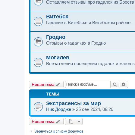
Оставляем отзывы про гадалок из Бреста
Витебск
Гадание в Витебске и Витебском районе
Гродно
Отзывы о гадалках в Гродно
Могилев
Впечатления посещения гадалок и магов 
Поиск
Рас
Новая тема
ТЕМЫ
Экстрасенсы за мир
Ник Дордже
»
25 сен 2024, 08:20
Новая тема
Вернуться к списку форумов