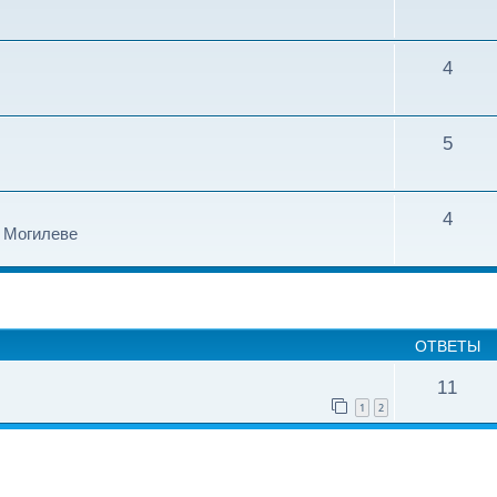
4
5
4
в Могилеве
ширенный поиск
ОТВЕТЫ
11
1
2