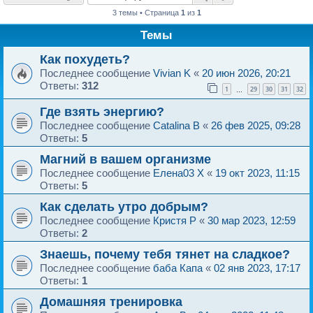
3 темы • Страница
1
из
1
Темы
Как похудеть?
Последнее сообщение
Vivian K
«
20 июн 2026, 20:21
Ответы:
312
1
29
30
31
32
…
Где взять энергию?
Последнее сообщение
Catalina B
«
26 фев 2025, 09:28
Ответы:
5
Магний в вашем организме
Последнее сообщение
Елена03 X
«
19 окт 2023, 11:15
Ответы:
5
Как сделать утро добрым?
Последнее сообщение
Криcтя P
«
30 мар 2023, 12:59
Ответы:
2
Знаешь, почему тебя тянет на сладкое?
Последнее сообщение
баба Капа
«
02 янв 2023, 17:17
Ответы:
1
Домашняя тренировка