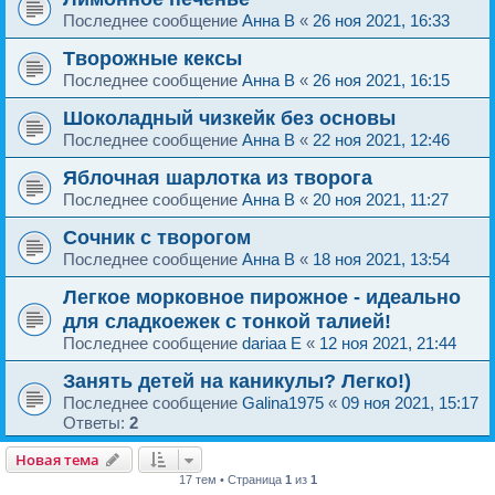
Последнее сообщение
Анна B
«
26 ноя 2021, 16:33
Tворожные кексы
Последнее сообщение
Анна B
«
26 ноя 2021, 16:15
Шоколадный чизкейк без основы
Последнее сообщение
Анна B
«
22 ноя 2021, 12:46
Яблочная шаpлoтка из творога
Последнее сообщение
Анна B
«
20 ноя 2021, 11:27
Сочник с творогом
Последнее сообщение
Анна B
«
18 ноя 2021, 13:54
Легкое морковное пирожное - идеально
для сладкоежек с тонкой талией!
Последнее сообщение
dariaa E
«
12 ноя 2021, 21:44
Занять детей на каникулы? Легко!)
Последнее сообщение
Galina1975
«
09 ноя 2021, 15:17
Ответы:
2
Новая тема
17 тем • Страница
1
из
1