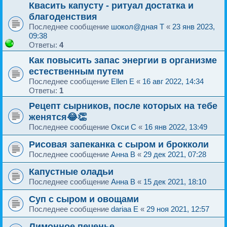
Квасить капусту - ритуал достатка и
благоденствия
Последнее сообщение
шокол@дная T
«
23 янв 2023,
09:38
Ответы:
4
Как повысить запас энергии в организме
естественным путем
Последнее сообщение
Ellen E
«
16 авг 2022, 14:34
Ответы:
1
Рецепт сырников, после которых на тебе
женятся😂👏
Последнее сообщение
Окси C
«
16 янв 2022, 13:49
Рисовая запеканка с сыром и брокколи
Последнее сообщение
Анна B
«
29 дек 2021, 07:28
Капустные оладьи
Последнее сообщение
Анна B
«
15 дек 2021, 18:10
Суп с сыром и овощами
Последнее сообщение
dariaa E
«
29 ноя 2021, 12:57
Лимонное печенье