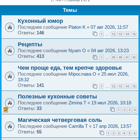
Темы
Кухонный юмор
Последнее сообщение
Platon K
«
07 авг 2026, 11:57
Ответы:
146
1
12
13
14
15
…
Рецепты
Последнее сообщение
Nyam O
«
04 авг 2026, 13:23
Ответы:
413
1
39
40
41
42
…
Чем проще еда, тем крепче здоровье
Последнее сообщение
Мiрослава O
«
25 июл 2026,
18:32
Ответы:
141
1
12
13
14
15
…
Полезные кухонные советы
Последнее сообщение
Zimina T
«
19 июл 2026, 10:18
Ответы:
33
1
2
3
4
Магическая четверговая соль
Последнее сообщение
Camilla T
«
17 апр 2026, 13:57
Ответы:
55
1
2
3
4
5
6