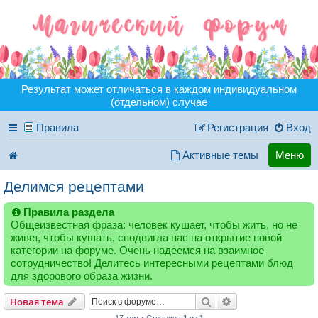
Результат может отличаться в каждом индивидуальном
(отдельном) случае
Правила
Регистрация
Вход
Активные темы
Меню
Делимся рецептами
Правила раздела
Общеизвестная фраза: человек кушает, чтобы жить, но не
живет, чтобы кушать, сподвигла нас на открытие новой
категории на форуме. Очень надеемся на взаимное
сотрудничество! Делитесь интересными рецептами блюд
для здорового образа жизни.
Поиск
Расширенный пои
Новая тема
17 тем • Страница
1
из
1