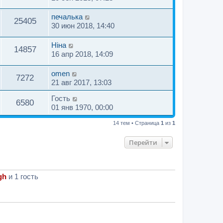
печалька
25405
30 июн 2018, 14:40
Нiна
14857
16 апр 2018, 14:09
omen
7272
21 авг 2017, 13:03
Гость
6580
01 янв 1970, 00:00
14 тем • Страница
1
из
1
Перейти
gh
и 1 гость