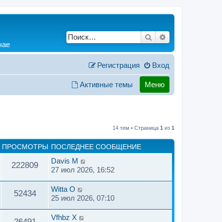
Поиск
Расширенный по
чае
Регистрация
Вход
Активные темы
Меню
14 тем • Страница
1
из
1
ПРОСМОТРЫ
ПОСЛЕДНЕЕ СООБЩЕНИЕ
Davis M
222809
27 июл 2026, 16:52
Witta O
52434
25 июл 2026, 07:10
Vfhbz X
26491