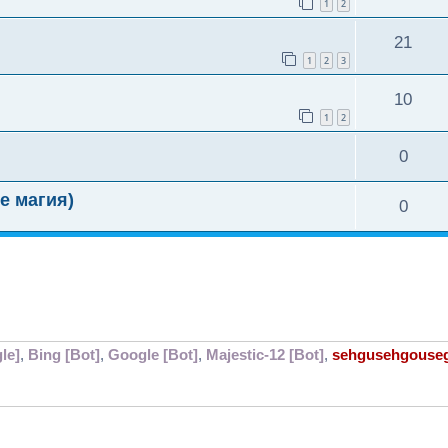
1
2
21
1
2
3
10
1
2
0
е магия)
0
le]
,
Bing [Bot]
,
Google [Bot]
,
Majestic-12 [Bot]
,
sehgusehgouse