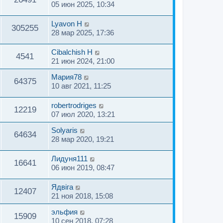
05 июн 2025, 10:34
Lyavon H
305255
28 мар 2025, 17:36
Cibalchish H
4541
21 июн 2024, 21:00
Мария78
64375
10 авг 2021, 11:25
robertrodriges
12219
07 июл 2020, 13:21
Solyaris
64634
28 мар 2020, 19:21
Лидуня111
16641
06 июн 2019, 08:47
Ядвiга
12407
21 ноя 2018, 15:08
эльфия
15909
10 сен 2018, 07:28