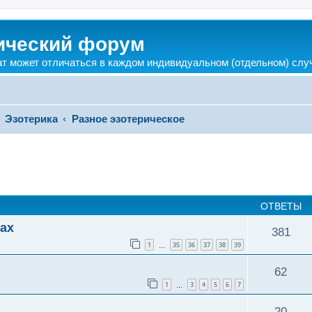
ический форум
ат может отличаться в каждом индивидуальном (отдельном) слу
Эзотерика
Разное эзотерическое
ширенный поиск
ОТВЕТЫ
ах
381
1
35
36
37
38
39
…
62
1
3
4
5
6
7
…
20