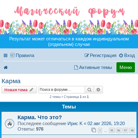
Результат может отличаться в каждом индивидуальном
(отдельном) случае
Правила
Регистрация
Вход
Активные темы
Меню
Карма
Поиск
Расширенный пои
Новая тема
2 темы • Страница
1
из
1
Темы
Карма. Что это?
Последнее сообщение
Ирис K
«
02 авг 2026, 19:20
Ответы:
976
1
95
96
97
98
…