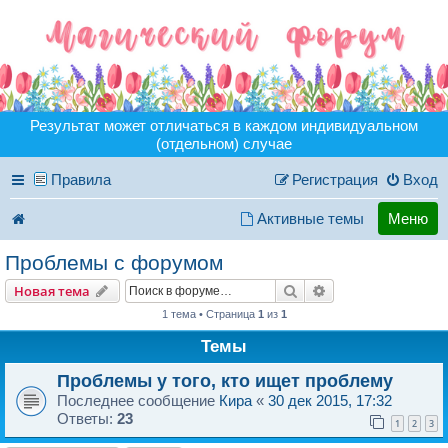
Результат может отличаться в каждом индивидуальном
(отдельном) случае
Правила
Регистрация
Вход
Активные темы
Меню
Проблемы с форумом
Поиск
Расширенный пои
Новая тема
1 тема • Страница
1
из
1
Темы
Проблемы у того, кто ищет проблему
Последнее сообщение
Кира
«
30 дек 2015, 17:32
Ответы:
23
1
2
3