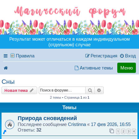
Результат может отличаться в каждом индивидуальном
(отдельном) случае
Правила
Регистрация
Вход
Активные темы
Меню
Сны
Поиск
Расширенный пои
Новая тема
2 темы • Страница
1
из
1
Темы
Природа сновидений
Последнее сообщение
Cristinna
«
17 фев 2026, 16:55
Ответы:
32
1
2
3
4