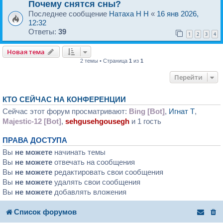
Почему снятся сны?
Последнее сообщение
Натаха H H
«
16 янв 2026,
12:32
Ответы:
39
1
2
3
4
Новая тема
2 темы • Страница
1
из
1
Перейти
КТО СЕЙЧАС НА КОНФЕРЕНЦИИ
Сейчас этот форум просматривают:
Bing [Bot]
,
Игнат T
,
Majestic-12 [Bot]
,
sehgusehgousegh
и 1 гость
ПРАВА ДОСТУПА
Вы
не можете
начинать темы
Вы
не можете
отвечать на сообщения
Вы
не можете
редактировать свои сообщения
Вы
не можете
удалять свои сообщения
Вы
не можете
добавлять вложения
Список форумов