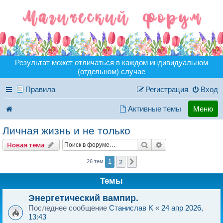
Результат может отличаться в каждом индивидуальном
(отдельном) случае
Правила
Регистрация
Вход
Активные темы
Меню
Личная жизнь и не только
Поиск
Расширенный пои
Новая тема
2
1
След.
26 тем
Темы
Энергетический вампир.
Последнее сообщение
Станислав K
«
24 апр 2026,
13:43