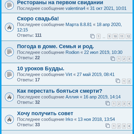
Рестораны на первом свидании
Последнее сообщение
valentina4
«
31 окт 2021, 10:01
Скоро свадьба!
Последнее сообщение
Марта 8.8.81
«
18 апр 2020,
12:15
Ответы:
111
1
9
10
11
12
…
Погода в доме. Семья и род.
Последнее сообщение
Rodion
«
22 июл 2019, 10:30
Ответы:
22
1
2
3
10 уроков Будды.
Последнее сообщение
Virt
«
27 май 2019, 08:41
Ответы:
17
1
2
Как перестать бояться смерти?
Последнее сообщение
Аллия
«
16 апр 2019, 14:14
Ответы:
32
1
2
3
4
Хочу получить совет
Последнее сообщение
Irko
«
13 ноя 2018, 13:54
Ответы:
33
1
2
3
4