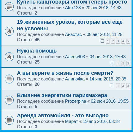
Купить канцтовары оптом теперь просто
Последнее сообщение
Alex123
«
20 авг 2018, 14:43
Ответы:
2
19 жизненных уроков, которые все еще
не усвоены
Последнее сообщение
Анастас
«
08 авг 2018, 11:28
Ответы:
45
1
2
3
4
5
Нужна помощь
Последнее сообщение
Алеся403
«
04 авг 2018, 19:43
Ответы:
25
1
2
3
А вы верите в жизнь после смерти?
Последнее сообщение
Алино4ка
«
14 янв 2018, 20:35
Ответы:
20
1
2
3
Влияние энергетики парикмахера
Последнее сообщение
Prozerpina
«
02 июн 2016, 19:55
Ответы:
5
Аренда автомобиля - это выгодно
Последнее сообщение
Марат
«
19 апр 2016, 08:18
Ответы:
3