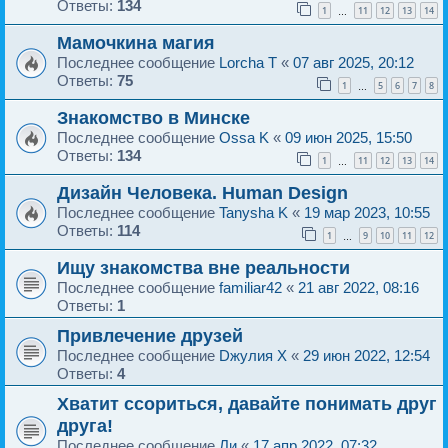
Ответы:
134
1
11
12
13
14
…
Мамочкина магия
Последнее сообщение
Lorcha T
«
07 авг 2025, 20:12
Ответы:
75
1
5
6
7
8
…
Знакомство в Минске
Последнее сообщение
Ossa K
«
09 июн 2025, 15:50
Ответы:
134
1
11
12
13
14
…
Дизайн Человека. Human Design
Последнее сообщение
Tanysha K
«
19 мар 2023, 10:55
Ответы:
114
1
9
10
11
12
…
Ищу знакомства вне реальности
Последнее сообщение
familiar42
«
21 авг 2022, 08:16
Ответы:
1
Привлечение друзей
Последнее сообщение
Dжулия X
«
29 июн 2022, 12:54
Ответы:
4
Хватит ссориться, давайте понимать друг
друга!
Последнее сообщение
Ли
«
17 апр 2022, 07:32