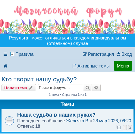
Результат может отличаться в каждом индивидуальном
(отдельном) случае
Правила
Регистрация
Вход
Активные темы
Меню
Кто творит нашу судьбу?
Поиск
Расширенный пои
Новая тема
1 тема • Страница
1
из
1
Темы
Наша судьба в наших руках?
Последнее сообщение
Жеnечка B
«
28 мар 2026, 09:20
Ответы:
18
1
2