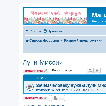
Маг
Результ
Ссылки
Правила
Список форумов
Разное / предложения
Лучи Миссии
Поиск
Рас
Новая тема
ТЕМЫ
Зачем человеку нужны Лучи Ми
mymagic345forum
»
11 июл 2020, 12:39
Новая тема
Вернуться к списку форумов