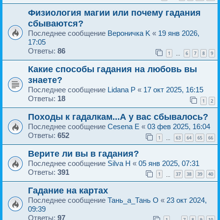
Физиология магии или почему гадания
сбываются?
Последнее сообщение
Веpoничка K
«
19 янв 2026,
17:05
Ответы:
86
1
6
7
8
9
…
Какие способы гадания на любовь вы
знаете?
Последнее сообщение
Lidana P
«
17 окт 2025, 16:15
Ответы:
18
1
2
Походы к гадалкам...А у вас сбывалось?
Последнее сообщение
Cesena E
«
03 фев 2025, 16:04
Ответы:
652
1
63
64
65
66
…
Верите ли вы в гадания?
Последнее сообщение
Silva H
«
05 янв 2025, 07:31
Ответы:
391
1
37
38
39
40
…
Гадание на картах
Последнее сообщение
Тань_а_Тань O
«
23 окт 2024,
09:39
Ответы:
97
1
7
8
9
10