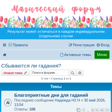
Результат может отличаться в каждом индивидуальном
(отдельном) случае
Правила
Регистрация
Вход
Активные темы
Меню
Сбываются ли гадания?
Поиск
Расширенный пои
Новая тема
8 тем • Страница
1
из
1
Темы
Благоприятные дни для гаданий
Последнее сообщение
Надежда H2 H
«
30 май 2026,
13:54
Ответы:
108
1
8
9
10
11
…