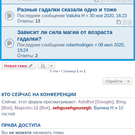
…
Разные гадалки сказали одно и тоже
Последнее сообщение
Valiuha H
«
30 ноя 2020, 16:23
Ответы:
13
1
2
Зависит ли сила магии от возраста
гадалки?
Последнее сообщение
robertrodriges
«
08 июл 2020,
19:24
Ответы:
2
Новая тема
8 тем • Страница
1
из
1
Перейти
КТО СЕЙЧАС НА КОНФЕРЕНЦИИ
Сейчас этот форум просматривают:
AdsBot [Google]
,
Bing
[Bot]
,
Majestic-12 [Bot]
,
sehgusehgousegh
,
Валина H
и 10
гостей
ПРАВА ДОСТУПА
Вы
не можете
начинать темы