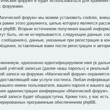
гический форум» и будет использоваться для хранения
с форумами.
Магический форум» мы можем установить cookies, внеш
а рамки этого документа, целью которого является расс
м phpBB. Вторым источником получения вашей информа
гут быть, но не исчерпываются, следующие данные: со
 сообщения»), данные, указанные при регистрации в к
общения, оставленные вами после регистрации и автор
ак минимум, однозначно идентифицируемое имя (в даль
шей учётной записью (далее «ваш пароль») и реальный 
ной записи на форумах «Магический форум» охраняется
доставляющей нам услуги хостинга. Любая информация
ашего имени пользователя, вашего пароля и вашего адр
рение администрации конференции «Магический форум».
ой записи будет общедоступна. Кроме того, у вас есть
нерированных программным обеспечением phpBB.