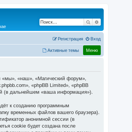
Поиск
Расширенный по
чае
Регистрация
Вход
Активные темы
Меню
м «мы», «наш», «Магический форум»,
.phpbb.com», «phpBB Limited», «phpBB
ий (в дальнейшем «ваша информация»).
едёт к созданию программным
апку временных файлов вашего браузера).
нтификатор анонимной сессии (в
тья cookie будет создана после